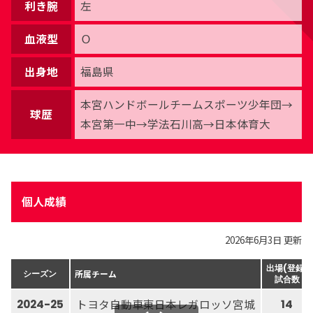
利き腕
左
血液型
Ｏ
出身地
福島県
本宮ハンドボールチームスポーツ少年団→
球歴
本宮第一中→学法石川高→日本体育大
個人成績
2026年6月3日 更新
出場(登録)
所属チーム
シーズン
試合数
トヨタ自動車東日本レガロッソ宮城
2024-25
14