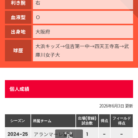
利き腕
右
血液型
Ｏ
出身地
大阪府
大浜キッズ→住吉第一中→四天王寺高→武
球歴
庫川女子大
個人成績
2026年6月3日 更新
出場(登録)
フィールド
所属チーム
シーズン
得点
試合数
得点
アランマーレ富山
2024-25
1
-
-