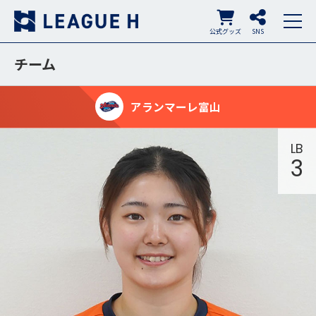
公式グッズ
SNS
チーム
アランマーレ富山
LB
3