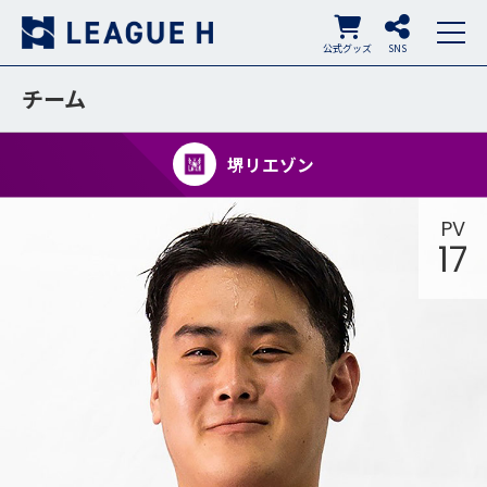
公式グッズ
SNS
チーム
堺リエゾン
PV
17