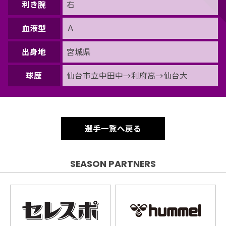
利き腕
右
血液型
Ａ
出身地
宮城県
球歴
仙台市立中田中→利府高→仙台大
選手一覧へ戻る
SEASON PARTNERS