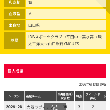
利き腕
右
血液型
Ａ
出身地
山口県
IDBスポーツクラブ→平田中→高水高→環
球歴
太平洋大→山口銀行YMGUTS
個人成績
2026年6月3日 更新
出場(登録)
フィールド
所属チーム
シーズン
得点
シュ
試合数
得点
大阪ラヴィッツ
2025-26
15
7
7
.