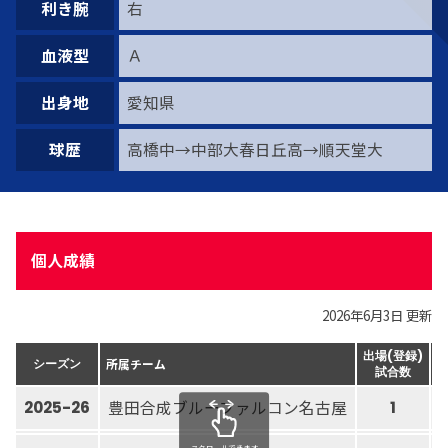
利き腕
右
血液型
Ａ
出身地
愛知県
球歴
高橋中→中部大春日丘高→順天堂大
個人成績
2026年6月3日 更新
出場(登録)
所属チーム
シーズン
試合数
豊田合成ブルーファルコン名古屋
2025-26
1
スクロールできます