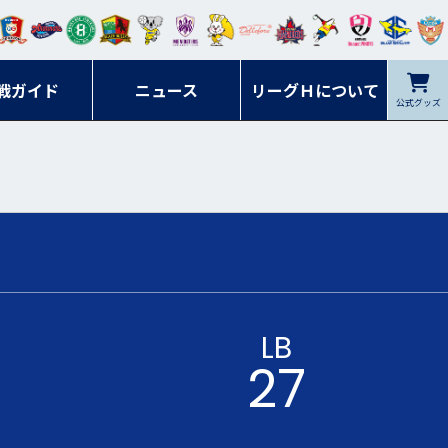
ンマ
ービ
オレ
ラヴ
フォ
イプ
ルネ
コラ
ック
名古
シラ
トピ
クヤ
ーレ
ー石
ット
ィッ
ーレ
ルレ
ード
ソン
ブル
屋
ソル
ンデ
鹿児
戦ガイド
富山
川
ニュース
アイ
ツ
リーグＨについて
岡山
ッズ
公式グッズ
佐賀
ズ岐
香川
ィー
島
リス
広島
阜
ズ
LB
27