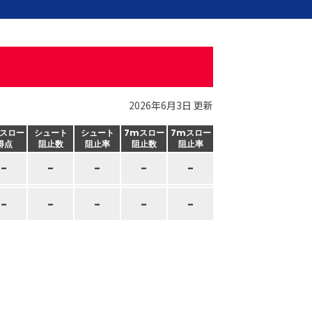
2026年6月3日 更新
スロー
シュート
シュート
7mスロー
7mスロー
得点
阻止数
阻止率
阻止数
阻止率
-
-
-
-
-
-
-
-
-
-