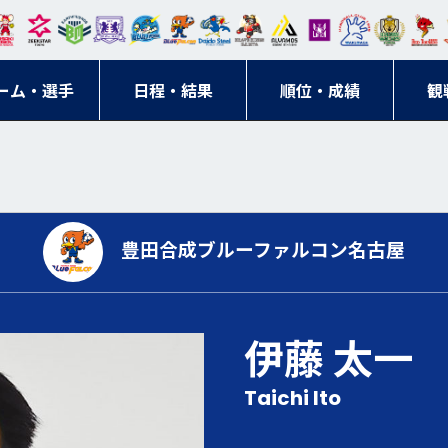
東日
オー
クス
ドリ
寺ブ
ーフ
バモ
ンウ
BM
ニッ
キン
エゾ
ハン
本レ
ソル
ター
ーム
ルー
ァル
ス大
ルヴ
東
クス
グス
ン
ドボ
ーム・選手
ガロ
埼玉
東京
日程・結果
ス
サン
コン
順位・成績
阪
ス福
観
京・
東海
刈谷
ール
ッソ
ダー
名古
岡
神奈
クラ
宮城
屋
川
ブ
豊田合成ブルーファルコン名古屋
伊藤 太一
Taichi Ito