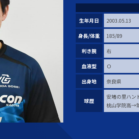
生年月日
2003.05.13
身長/体重
185/89
利き腕
右
血液型
Ｏ
出身地
奈良県
安堵の里ハン
球歴
桃山学院高→