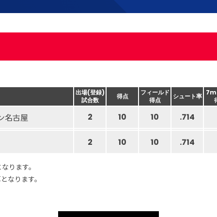
出場(登録)
フィールド
7m
得点
シュート率
試合数
得点
ン名古屋
2
10
10
.714
2
10
10
.714
となります。
算となります。