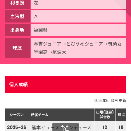
利き腕
左
血液型
Ａ
出身地
福岡県
春吉ジュニア→とびうめジュニア→筑紫女
球歴
学園高→筑波大
個人成績
2026年6月3日 更新
出場(登録)
所属チーム
シーズン
得点
試合数
熊本ビューストピンディーズ
2025-26
12
18