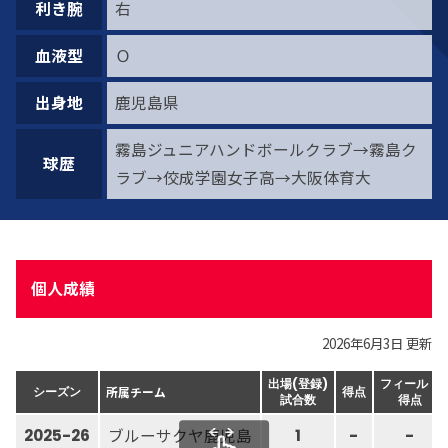
利き腕
右
血液型
Ｏ
出身地
鹿児島県
霧島ジュニアハンドボールクラブ→霧島ク
球歴
ラブ→佼成学園女子高→大阪体育大
個人成績
2026年6月3日 更新
出場(登録)
フィールド
所属チーム
シーズン
得点
試合数
得点
ブルーサクヤ鹿児島
2025-26
1
-
-