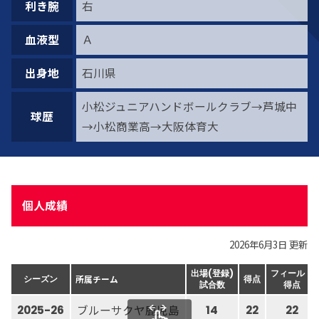
利き腕
右
血液型
Ａ
出身地
石川県
小松ジュニアハンドボールクラブ→芦城中
球歴
→小松商業高→大阪体育大
個人成績
2026年6月3日 更新
出場(登録)
フィールド
所属チーム
シーズン
得点
試合数
得点
ブルーサクヤ鹿児島
2025-26
14
22
22