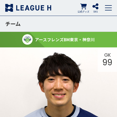
公式グッズ
SNS
チーム
アースフレンズBM東京・神奈川
GK
99