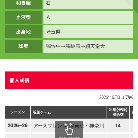
利き腕
右
血液型
Ａ
出身地
埼玉県
球歴
獨協中→獨協高→順天堂大
個人成績
2026年6月3日 更新
出場(登録)
所属チーム
シーズン
得
試合数
アースフレンズBM東京・神奈川
2025-26
14
1
スクロールできます