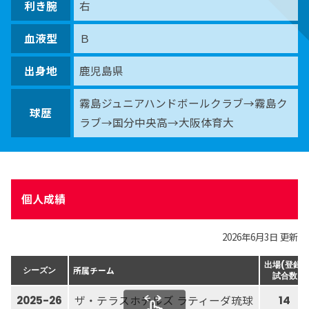
利き腕
右
血液型
Ｂ
出身地
鹿児島県
霧島ジュニアハンドボールクラブ→霧島ク
球歴
ラブ→国分中央高→大阪体育大
個人成績
2026年6月3日 更新
出場(登録)
所属チーム
シーズン
試合数
ザ・テラスホテルズ ラティーダ琉球
2025-26
14