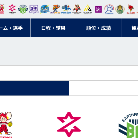
東日
オー
クス
ドリ
寺ブ
ーフ
バモ
ンウ
BM
ニッ
キン
エゾ
ハン
本レ
ソル
ター
ーム
ルー
ァル
ス大
ルヴ
東
クス
グス
ン
ドボ
ーム・選手
ガロ
埼玉
東京
日程・結果
ス
サン
コン
順位・成績
阪
ス福
観
京・
東海
刈谷
ール
ッソ
ダー
名古
岡
神奈
クラ
宮城
屋
川
ブ