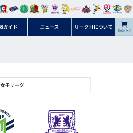
ンマ
ービ
オレ
ラヴ
フォ
イプ
ルネ
コラ
ック
名古
シラ
トピ
クヤ
ーレ
ー石
ット
ィッ
ーレ
ルレ
ード
ソン
ブル
屋
ソル
ンデ
鹿児
戦ガイド
富山
川
ニュース
アイ
ツ
リーグＨについて
岡山
ッズ
公式グッズ
佐賀
ズ岐
香川
ィー
島
リス
広島
阜
ズ
女子リーグ