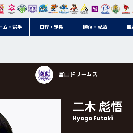
東日
オー
クス
ドリ
寺ブ
ーフ
バモ
ンウ
BM
ニッ
キン
エゾ
ハン
本レ
ソル
ター
ーム
ルー
ァル
ス大
ルヴ
東
クス
グス
ン
ドボ
ーム・選手
ガロ
埼玉
東京
日程・結果
ス
サン
コン
順位・成績
阪
ス福
観
京・
東海
刈谷
ール
ッソ
ダー
名古
岡
神奈
クラ
宮城
屋
川
ブ
富山ドリームス
二木 彪悟
Hyogo Futaki