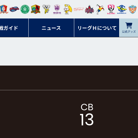
ンマ
ービ
オレ
ラヴ
フォ
イプ
ルネ
コラ
ック
名古
シラ
トピ
クヤ
ーレ
ー石
ット
ィッ
ーレ
ルレ
ード
ソン
ブル
屋
ソル
ンデ
鹿児
戦ガイド
富山
川
ニュース
アイ
ツ
リーグＨについて
岡山
ッズ
公式グッズ
佐賀
ズ岐
香川
ィー
島
リス
広島
阜
ズ
CB
13