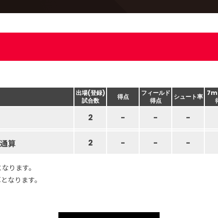
出場(登録)
フィールド
7m
得点
シュート率
試合数
得点
2
-
-
-
通算
2
-
-
-
となります。
算となります。