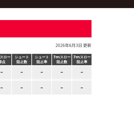
2026年6月3日 更新
スロー
シュート
シュート
7mスロー
7mスロー
得点
阻止数
阻止率
阻止数
阻止率
-
-
-
-
-
-
-
-
-
-