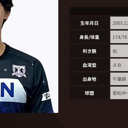
生年月日
2003.1
身長/体重
174/76
利き腕
右
血液型
ＡＢ
出身地
千葉県
球歴
若松中