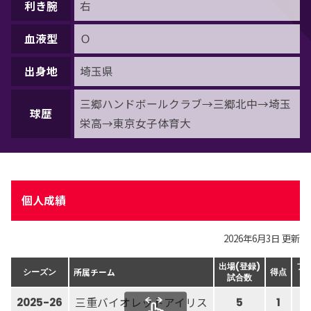
利き腕
右
血液型
Ｏ
出身地
埼玉県
三郷ハンドボールクラブ→三郷北中→埼玉
球歴
栄高→東京女子体育大
個人成績
2026年6月3日 更新
出場(登録)
フ
所属チーム
シーズン
得点
試合数
三重バイオレットアイリス
2025-26
5
1