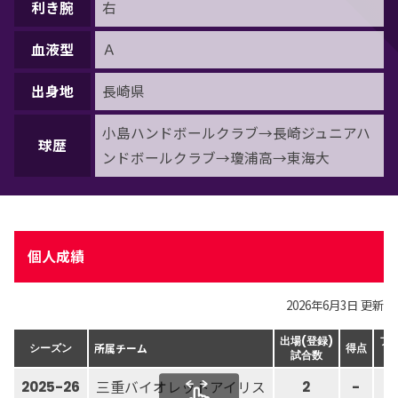
利き腕
右
血液型
Ａ
出身地
長崎県
小島ハンドボールクラブ→長崎ジュニアハ
球歴
ンドボールクラブ→瓊浦高→東海大
個人成績
2026年6月3日 更新
出場(登録)
フ
所属チーム
シーズン
得点
試合数
三重バイオレットアイリス
2025-26
2
-