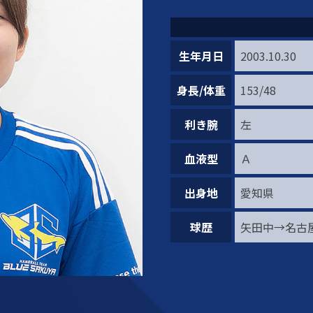
生年月日
2003.10.30
身長/体重
153/48
利き腕
左
血液型
Ａ
出身地
愛知県
球歴
矢田中→名古