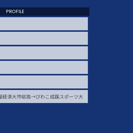
PROFILE
屋経済大市邨高→びわこ成蹊スポーツ大