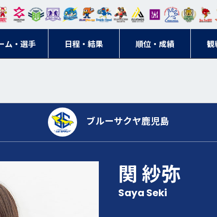
東日
オー
クス
ドリ
寺ブ
ーフ
バモ
ンウ
BM
ニッ
キン
エゾ
ハン
本レ
ソル
ター
ーム
ルー
ァル
ス大
ルヴ
東
クス
グス
ン
ドボ
ーム・選手
ガロ
埼玉
東京
日程・結果
ス
サン
コン
順位・成績
阪
ス福
観
京・
東海
刈谷
ール
ッソ
ダー
名古
岡
神奈
クラ
宮城
屋
川
ブ
ブルーサクヤ鹿児島
関 紗弥
Saya Seki