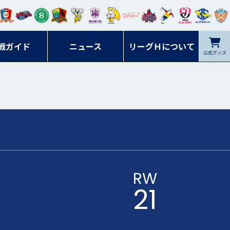
ンマ
ービ
オレ
ラヴ
フォ
イプ
ルネ
コラ
ック
名古
シラ
トピ
クヤ
ーレ
ー石
ット
ィッ
ーレ
ルレ
ード
ソン
ブル
屋
ソル
ンデ
鹿児
戦ガイド
富山
川
ニュース
アイ
ツ
リーグＨについて
岡山
ッズ
公式グッズ
佐賀
ズ岐
香川
ィー
島
リス
広島
阜
ズ
RW
21