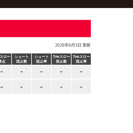
2026年6月3日 更新
スロー
シュート
シュート
7mスロー
7mスロー
得点
阻止数
阻止率
阻止数
阻止率
-
-
-
-
-
-
-
-
-
-