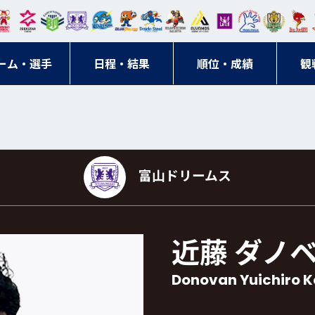
東日
オー
クス
ドリ
寺ブ
ーフ
バモ
ンウ
BM
ニッ
キン
エゾ
ハン
本レ
ソル
ター
ーム
ルー
ァル
ス大
ルヴ
東
クス
グス
ン
ドボ
ーム・選手
ガロ
埼玉
東京
日程・結果
ス
サン
コン
順位・成績
阪
ス福
観
京・
東海
刈谷
ール
ッソ
ダー
名古
岡
神奈
クラ
宮城
屋
川
ブ
富山ドリームス
近藤 ダノ
Donovan Yuichiro 