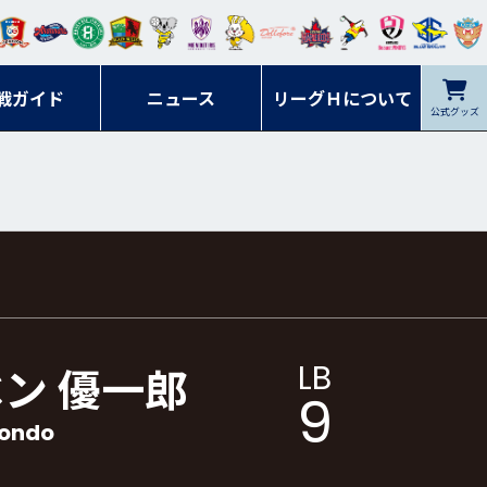
ンマ
ービ
オレ
ラヴ
フォ
イプ
ルネ
コラ
ック
名古
シラ
トピ
クヤ
ーレ
ー石
ット
ィッ
ーレ
ルレ
ード
ソン
ブル
屋
ソル
ンデ
鹿児
戦ガイド
富山
川
ニュース
アイ
ツ
リーグＨについて
岡山
ッズ
公式グッズ
佐賀
ズ岐
香川
ィー
島
リス
広島
阜
ズ
LB
ベン 優一郎
9
Kondo