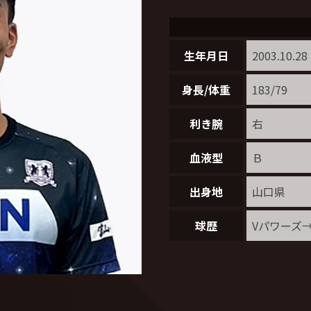
生年月日
2003.10.28
身長/体重
183/79
利き腕
右
血液型
Ｂ
出身地
山口県
球歴
Vパワーズ