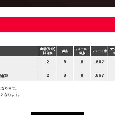
出場(登録)
フィールド
7m
得点
シュート率
試合数
得点
2
8
8
.667
通算
2
8
8
.667
となります。
算となります。