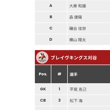
A
大房 和雄
B
森 康陽
C
磯谷 佳世
D
横山 翔太
ブレイヴキングス刈谷
Pos.
#
選手
GK
1
平尾 克己
CB
3
松下 海