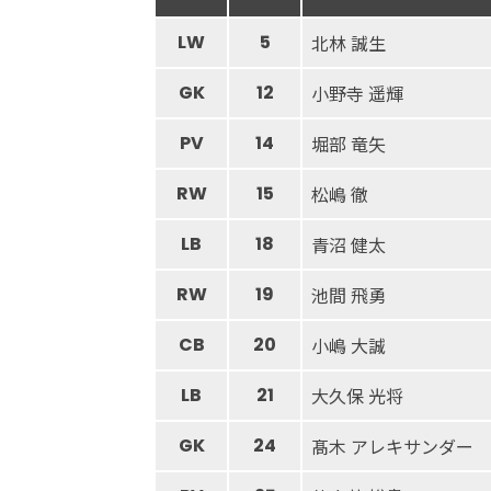
LW
5
北林 誠生
GK
12
小野寺 遥輝
PV
14
堀部 竜矢
RW
15
松嶋 徹
LB
18
青沼 健太
RW
19
池間 飛勇
CB
20
小嶋 大誠
LB
21
大久保 光将
GK
24
髙木 アレキサンダー