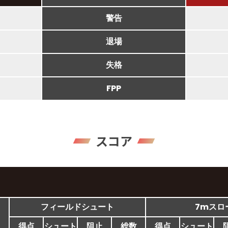
警告
退場
失格
FPP
スコア
フィールドシュート
7mスロ
得点
シュート
阻止
総数
得点
シュート