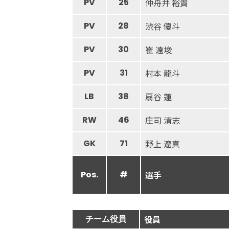
PV
25
仲舟井 裕貴
PV
28
渋谷 優斗
PV
30
崔 遠埈
PV
31
村本 龍斗
LB
38
扇谷 蓮
RW
46
庄司 清志
GK
71
野上 遼真
Pos.
#
選手
チーム役員
役員