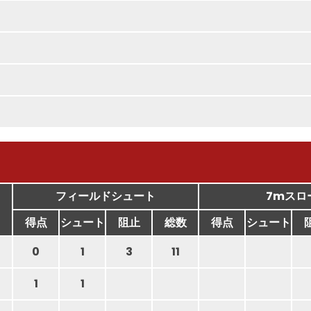
フィールドシュート
7mスロ
得点
シュート
阻止
総数
得点
シュート
0
1
3
11
1
1