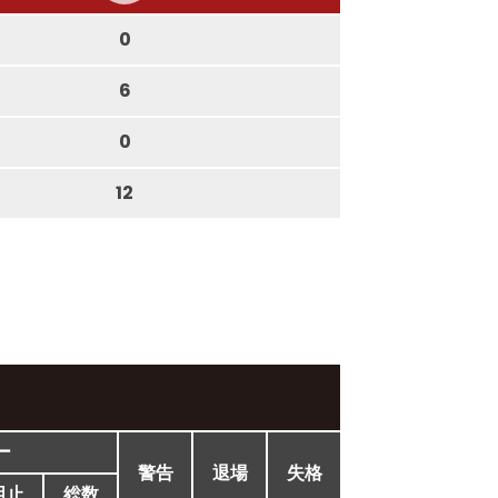
0
6
0
12
ー
警告
退場
失格
阻止
総数