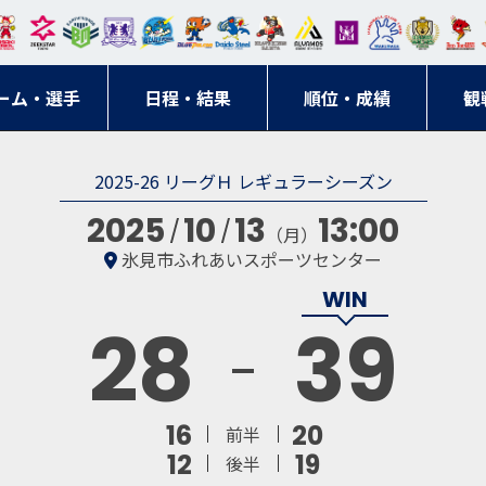
東日
オー
クス
ドリ
寺ブ
ーフ
バモ
ンウ
BM
ニッ
キン
エゾ
ハン
本レ
ソル
ター
ーム
ルー
ァル
ス大
ルヴ
東
クス
グス
ン
ドボ
ーム・選手
ガロ
埼玉
東京
日程・結果
ス
サン
コン
順位・成績
阪
ス福
観
京・
東海
刈谷
ール
ッソ
ダー
名古
岡
神奈
クラ
2025-26 リーグＨ レギュラーシーズン
宮城
屋
川
ブ
2025
10
13
13:00
（月）
氷見市ふれあいスポーツセンター
28
39
16
20
前半
12
19
後半