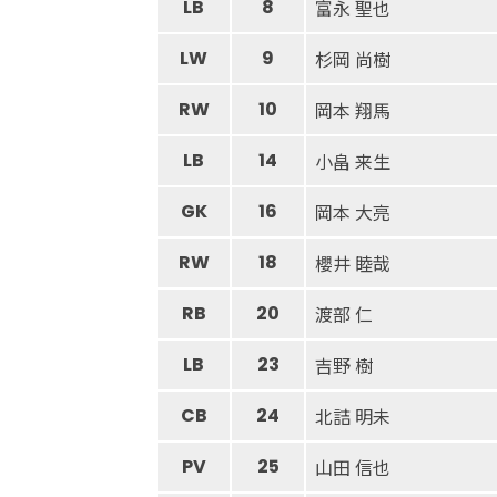
LB
8
富永 聖也
LW
9
杉岡 尚樹
RW
10
岡本 翔馬
LB
14
小畠 来生
GK
16
岡本 大亮
RW
18
櫻井 睦哉
RB
20
渡部 仁
LB
23
吉野 樹
CB
24
北詰 明未
PV
25
山田 信也