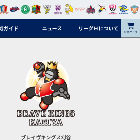
ンマ
ービ
オレ
ラヴ
フォ
イプ
ルネ
コラ
ック
名古
シラ
トピ
クヤ
ーレ
ー石
ット
ィッ
ーレ
ルレ
ード
ソン
ブル
屋
ソル
ンデ
鹿児
戦ガイド
富山
川
ニュース
アイ
ツ
リーグＨについて
岡山
ッズ
公式グッズ
佐賀
ズ岐
香川
ィー
島
リス
広島
阜
ズ
ブレイヴキングス刈谷