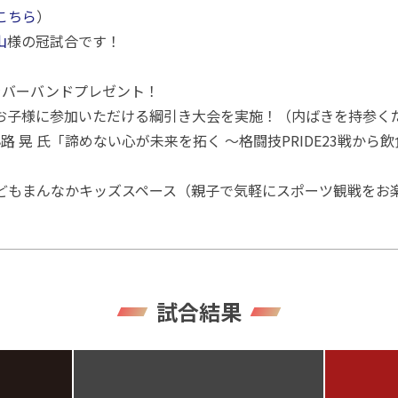
こちら
）
山
様の冠試合です！
にラバーバンドプレゼント！
お子様に参加いただける綱引き大会を実施！（内ばきを持参く
小路 晃 氏「諦めない心が未来を拓く 〜格闘技PRIDE23戦か
どもまんなかキッズスペース（親子で気軽にスポーツ観戦をお
試合結果