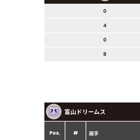
0
4
0
8
富山ドリームス
Pos.
#
選手