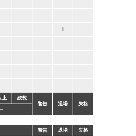
1
阻止
総数
警告
退場
失格
ー
警告
退場
失格