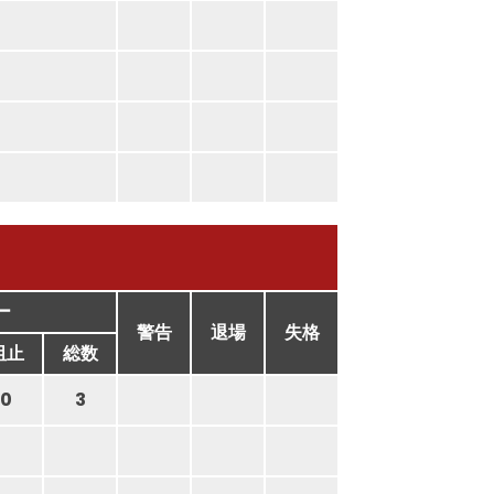
ー
警告
退場
失格
阻止
総数
0
3