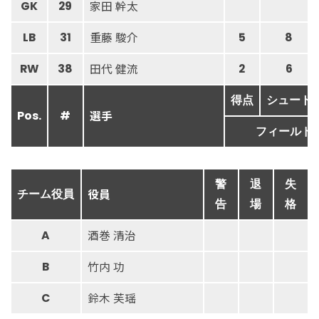
家田 幹太
GK
29
重藤 駿介
LB
31
5
8
田代 健流
RW
38
2
6
得点
シュート
選手
Pos.
#
フィールド
警
退
失
役員
チーム役員
告
場
格
酒巻 清治
A
竹内 功
B
鈴木 芙瑶
C