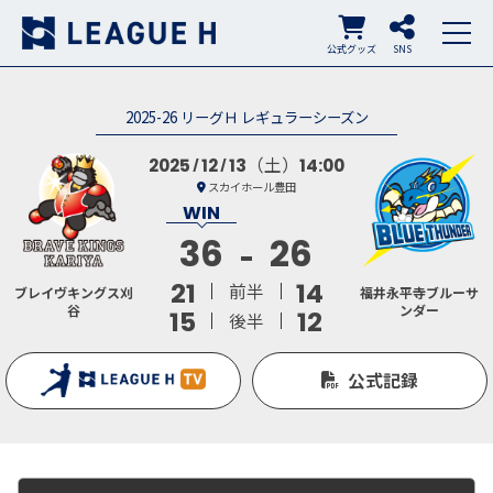
公式グッズ
SNS
2025-26 リーグＨ レギュラーシーズン
（土）
2025
12
13
14:00
スカイホール豊田
36
26
21
14
前半
ブレイヴキングス刈
福井永平寺ブルーサ
谷
ンダー
15
12
後半
公式記録