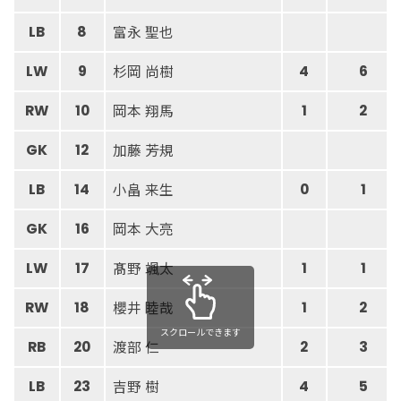
富永 聖也
LB
8
杉岡 尚樹
LW
9
4
6
岡本 翔馬
RW
10
1
2
加藤 芳規
GK
12
小畠 来生
LB
14
0
1
岡本 大亮
GK
16
髙野 颯太
LW
17
1
1
櫻井 睦哉
RW
18
1
2
スクロールできます
渡部 仁
RB
20
2
3
吉野 樹
LB
23
4
5