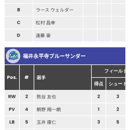
ラース ウェルダー
B
松村 昌幸
C
遠藤 豪
D
福井永平寺ブルーサンダー
フィールド
選手
Pos.
#
得点
シュート
熊谷 友也
RW
2
2
3
朝野 翔一朗
PV
4
1
2
玉井 康仁
LB
5
3
5