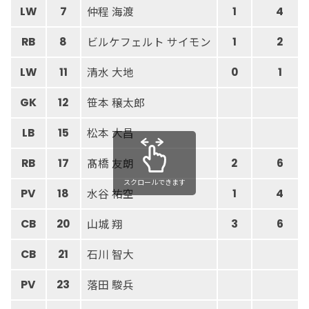
仲程 海渡
LW
7
1
4
ビルケフェルト サイモン
RB
8
1
2
清水 大地
LW
11
0
1
笹本 穣太郎
GK
12
松本 大昌
LB
15
髙橋 友朗
RB
17
2
6
スクロールできます
水谷 祐空
PV
18
1
4
山城 翔
CB
20
3
6
石川 智大
CB
21
落田 駿兵
PV
23