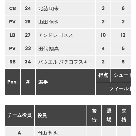
北詰 明未
CB
24
3
6
山田 信也
PV
25
2
2
アンドレ ゴメス
LB
27
10
12
田代 翔真
PV
33
4
5
パウエル パチコフスキー
RB
34
2
5
得点
シュート
選手
Pos.
#
フィールド
警
退
失
役員
チーム役員
告
場
格
門山 哲也
A