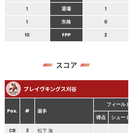
1
退場
1
1
失格
0
10
FPP
2
スコア
ブレイヴキングス刈谷
フィールド
選手
Pos.
#
得点
シュート
松下 海
CB
3