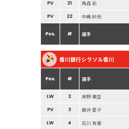
PV
21
角森 彩
PV
22
中嶋 紗央
Pos.
#
選手
香川銀行シラソル香川
Pos.
#
選手
LW
2
岸野 美空
PV
3
藤井 愛子
LW
4
石川 有香