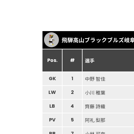
飛騨高山ブラックブルズ岐
Pos.
#
選手
GK
1
中野 智佳
LW
2
小川 稚葉
LB
4
齊藤 詩織
PV
5
阿礼 梨那
RB
7
小林 可奈