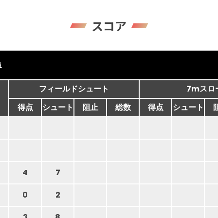
スコア
阜
フィールドシュート
7mスロ
得点
シュート
阻止
総数
得点
シュート
4
7
0
2
3
8