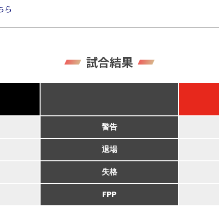
ちら
試合結果
警告
退場
失格
FPP