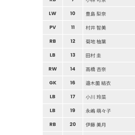
LW
10
豊島 梨奈
PV
11
村井 智美
RB
12
菊地 柚葉
LB
13
田村 圭
RW
14
高橋 杏奈
GK
16
邉木薗 結衣
LB
17
小川 玲菜
LB
19
永嶋 萌々子
RB
20
伊藤 美月