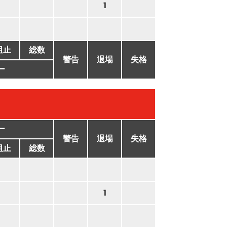
1
阻止
総数
警告
退場
失格
ー
ー
警告
退場
失格
阻止
総数
1