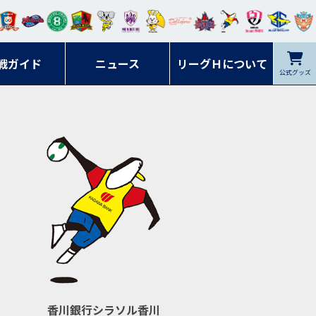
ンマ
ービ
オレ
ラヴ
フォ
イプ
ルネ
コラ
ック
名古
シラ
トピ
クヤ
ーレ
ー石
ット
ィッ
ーレ
ルレ
ード
ソン
ブル
屋
ソル
ンデ
鹿児
戦ガイド
富山
川
ニュース
アイ
ツ
リーグＨについて
岡山
ッズ
公式グッズ
佐賀
ズ岐
香川
ィー
島
リス
広島
阜
ズ
香川銀行シラソル香川