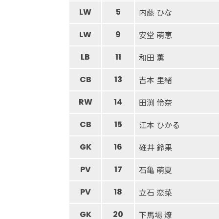
LW
5
内藤 ひな
LW
9
安堂 萌恵
LB
11
和田 薫
CB
13
吉本 里緒
RW
14
田渕 伶奈
CB
15
江本 ひかる
GK
16
碓井 鈴果
PV
17
石亀 萌夏
PV
18
立石 恋菜
GK
20
下馬場 燎