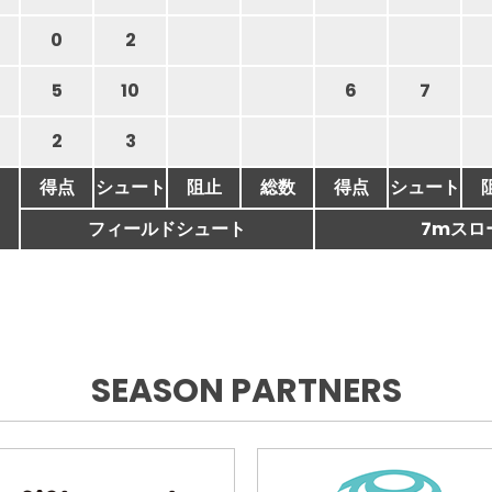
0
2
5
10
6
7
2
3
得点
シュート
阻止
総数
得点
シュート
フィールドシュート
7mスロ
SEASON PARTNERS