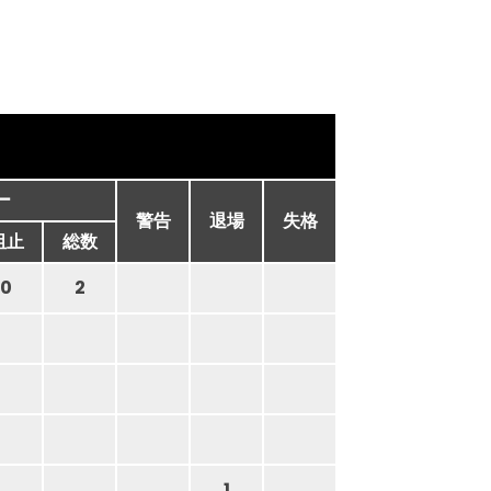
ー
警告
退場
失格
阻止
総数
0
2
1