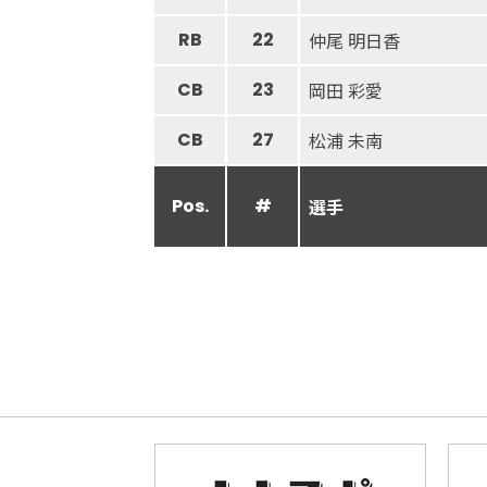
RB
22
仲尾 明日香
CB
23
岡田 彩愛
CB
27
松浦 未南
Pos.
#
選手