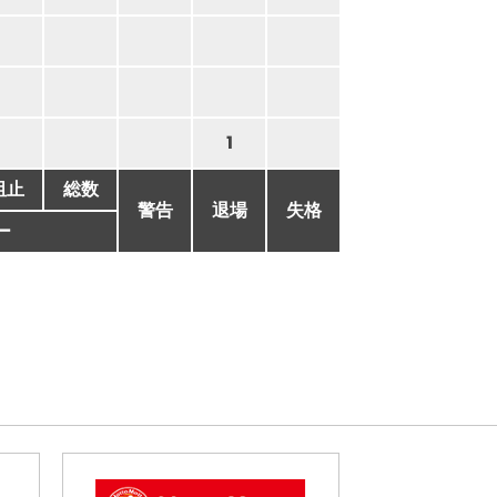
1
阻止
総数
警告
退場
失格
ー