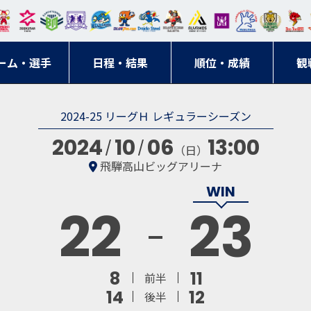
東日
オー
クス
ドリ
寺ブ
ーフ
バモ
ンウ
BM
ニッ
キン
エゾ
ハン
本レ
ソル
ター
ーム
ルー
ァル
ス大
ルヴ
東
クス
グス
ン
ドボ
ーム・選手
ガロ
埼玉
東京
日程・結果
ス
サン
コン
順位・成績
阪
ス福
観
京・
東海
刈谷
ール
ッソ
ダー
名古
岡
神奈
クラ
2024-25 リーグＨ レギュラーシーズン
宮城
屋
川
ブ
2024
10
06
13:00
（日）
飛騨高山ビッグアリーナ
22
23
8
11
前半
14
12
後半