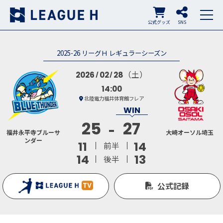
公式グッズ
SNS
2025-26 リーグＨ レギュラーシーズン
（土）
2026
02
28
14:00
北陸電力福井体育館フレア
25
27
福井永平寺ブルーサ
大崎オーソル埼玉
ンダー
11
14
前半
14
13
後半
公式記録