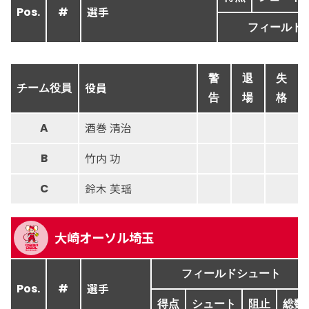
選手
Pos.
#
フィールド
警
退
失
役員
チーム役員
告
場
格
酒巻 清治
A
竹内 功
B
鈴木 芙瑶
C
大崎オーソル埼玉
フィールドシュート
選手
Pos.
#
得点
シュート
阻止
総数