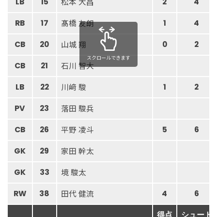
松本 大昌
LB
15
2
4
髙橋 友朗
RB
17
1
4
山城 翔
CB
20
0
2
スクロールできます
石川 智大
CB
21
川﨑 駿
LB
22
1
2
落田 駿兵
PV
23
平野 凌斗
CB
26
5
6
家田 幹太
GK
29
境 駿太
GK
33
田代 健流
RW
38
4
6
得点
シュート