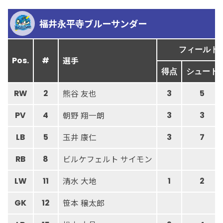
福井永平寺ブルーサンダー
フィールド
選手
Pos.
#
得点
シュート
熊谷 友也
RW
2
3
5
朝野 翔一朗
PV
4
3
3
玉井 康仁
LB
5
3
7
ビルケフェルト サイモン
RB
8
清水 大地
LW
11
1
2
笹本 穣太郎
GK
12