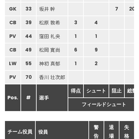
坂井 幹
GK
33
7
20
松原 敦希
CB
39
3
4
窪田 礼央
PV
44
1
1
松岡 寛尚
CB
49
6
9
神初 真郁
LW
55
1
2
香川 壮次郎
PV
70
得点
シュート
阻止
総数
選手
Pos.
#
フィールドシュート
警
退
失
役員
チーム役員
告
場
格