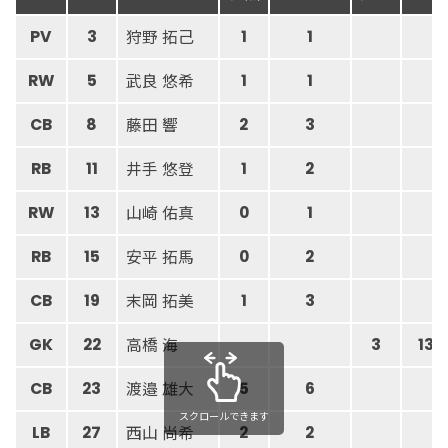
狩野 拓己
PV
3
1
1
武良 悠希
RW
5
1
1
藤田 響
CB
8
2
3
井手 悠登
RB
11
1
2
山崎 佑真
RW
13
0
1
安平 拓馬
RB
15
0
2
末岡 拓美
CB
19
1
3
高橋 海
GK
22
3
13
渡邉 雄大
CB
23
5
6
スクロールできます
西山 尚希
LB
27
2
2