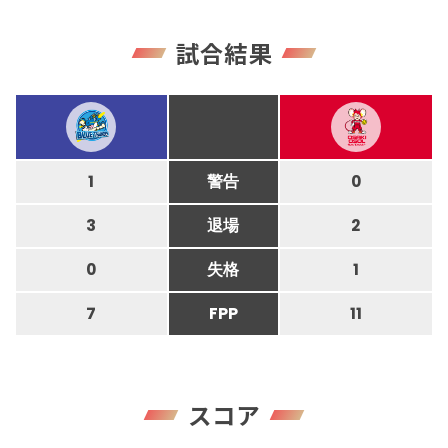
試合結果
1
警告
0
3
退場
2
0
失格
1
7
FPP
11
スコア