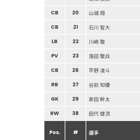
CB
20
山城 翔
CB
21
石川 智大
LB
22
川﨑 駿
PV
23
落田 駿兵
CB
26
平野 凌斗
RB
27
谷前 知優
GK
29
家田 幹太
RW
38
田代 健流
Pos.
#
選手