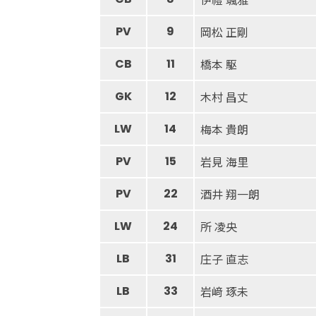
PV
9
岡松 正剛
CB
11
橋本 駆
GK
12
木村 昌丈
LW
14
梅本 貴朗
PV
15
岩見 海里
PV
22
酒井 翔一朗
LW
24
所 凌央
LB
31
庄子 直志
LB
33
岩﨑 琢未