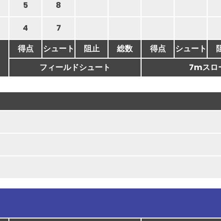
5
8
4
7
得点
シュート
阻止
総数
得点
シュート
フィールドシュート
7mスロ