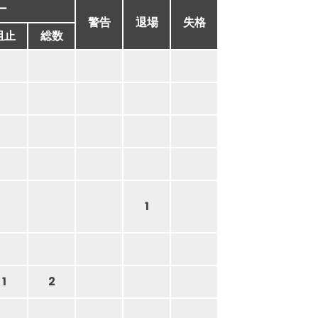
ー
警告
退場
失格
阻止
総数
1
1
2