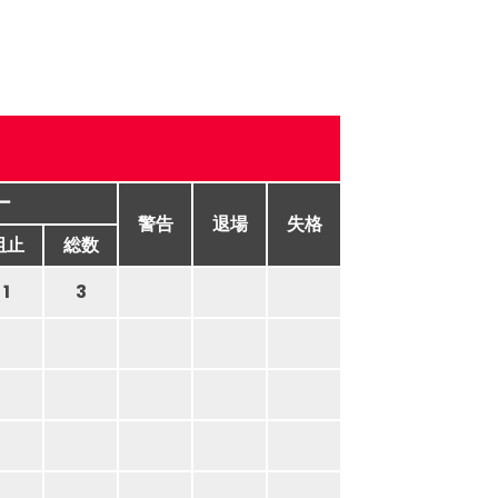
ー
警告
退場
失格
阻止
総数
1
3