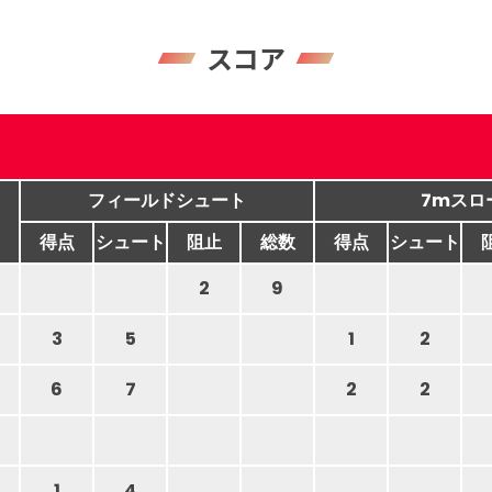
スコア
フィールドシュート
7mスロ
得点
シュート
阻止
総数
得点
シュート
2
9
3
5
1
2
6
7
2
2
1
4