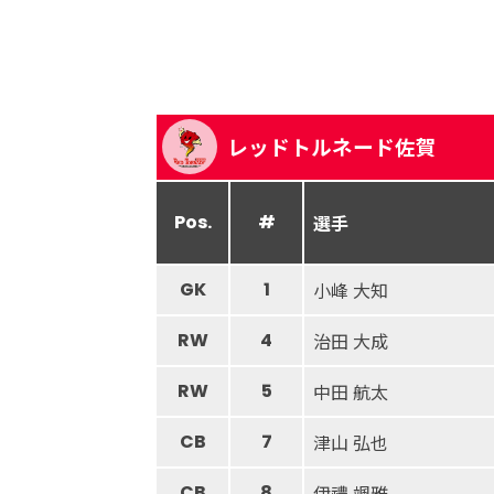
レッドトルネード佐賀
Pos.
#
選手
GK
1
小峰 大知
RW
4
治田 大成
RW
5
中田 航太
CB
7
津山 弘也
CB
8
伊禮 颯雅