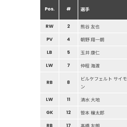
Pos.
#
選手
RW
2
熊谷 友也
PV
4
朝野 翔一朗
LB
5
玉井 康仁
LW
7
仲程 海渡
ビルケフェルト サイモ
RB
8
ン
LW
11
清水 大地
GK
12
笹本 穣太郎
RB
17
髙橋 友朗