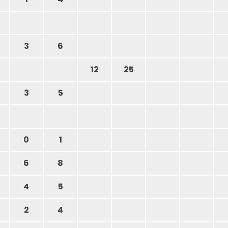
3
6
12
25
3
5
0
1
6
8
4
5
2
4