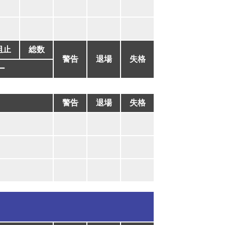
阻止
総数
警告
退場
失格
ー
警告
退場
失格