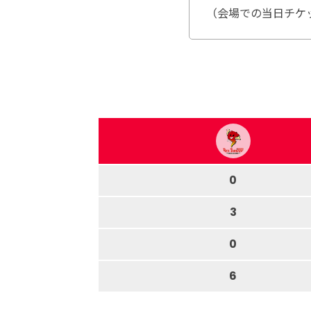
（会場での当日チケ
0
3
0
6