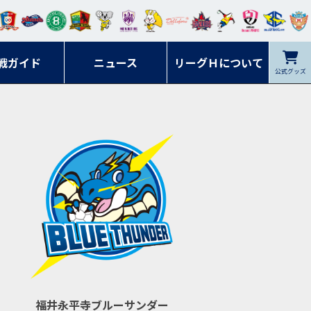
ンマ
ービ
オレ
ラヴ
フォ
イプ
ルネ
コラ
ック
名古
シラ
トピ
クヤ
ーレ
ー石
ット
ィッ
ーレ
ルレ
ード
ソン
ブル
屋
ソル
ンデ
鹿児
戦ガイド
富山
川
ニュース
アイ
ツ
リーグＨについて
岡山
ッズ
公式グッズ
佐賀
ズ岐
香川
ィー
島
リス
広島
阜
ズ
福井永平寺ブルーサンダー