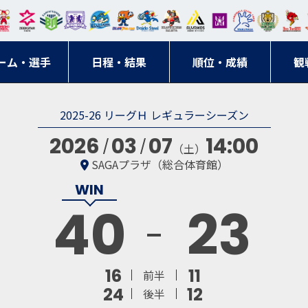
東日
オー
クス
ドリ
寺ブ
ーフ
バモ
ンウ
BM
ニッ
キン
エゾ
ハン
本レ
ソル
ター
ーム
ルー
ァル
ス大
ルヴ
東
クス
グス
ン
ドボ
ーム・選手
ガロ
埼玉
東京
日程・結果
ス
サン
コン
順位・成績
阪
ス福
観
京・
東海
刈谷
ール
ッソ
ダー
名古
岡
神奈
クラ
2025-26 リーグＨ レギュラーシーズン
宮城
屋
川
ブ
2026
03
07
14:00
（土）
SAGAプラザ（総合体育館）
40
23
16
11
前半
24
12
後半