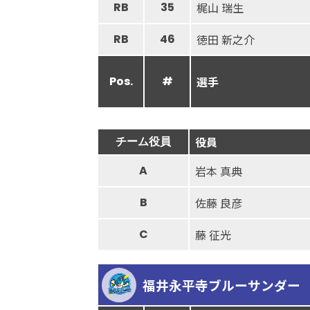
RB
35
梶山 瑞生
RB
46
徳田 新之介
Pos.
#
選手
チーム役員
役員
A
岩本 真典
B
佐藤 良彦
C
藤 征光
福井永平寺ブルーサンダー