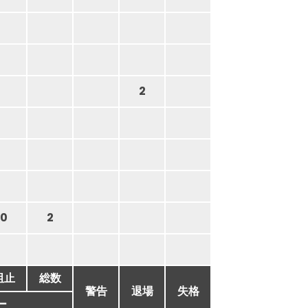
2
0
2
阻止
総数
警告
退場
失格
ー