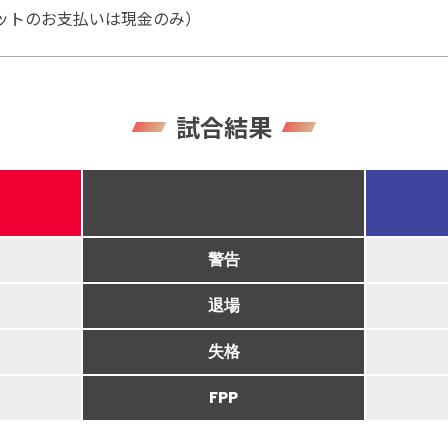
ットのお支払いは現金のみ）
試合結果
警告
退場
失格
FPP