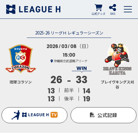
公式グッズ
SNS
2025-26 リーグＨ レギュラーシーズン
（日）
2026
03
08
15:00
沖縄県立武道館アリーナ
26
33
琉球コラソン
ブレイヴキングス刈
谷
13
14
前半
13
19
後半
公式記録