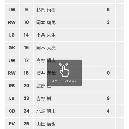
杉岡 尚樹
LW
9
6
6
岡本 翔馬
RW
10
3
3
小畠 来生
LB
14
岡本 大亮
GK
16
髙野 颯太
LW
17
櫻井 睦哉
RW
18
0
1
スクロールできます
渡部 仁
RB
20
吉野 樹
LB
23
9
1
北詰 明未
CB
24
4
8
山田 信也
PV
25