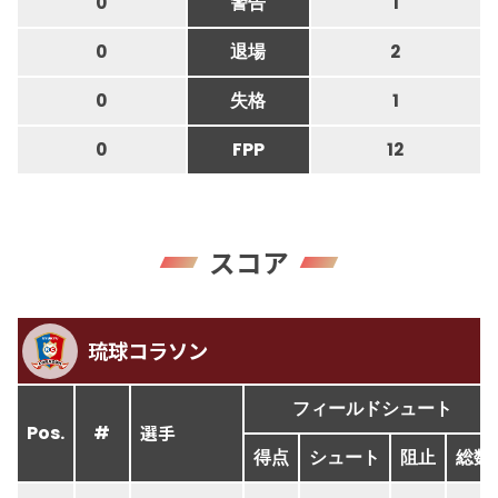
0
警告
1
0
退場
2
0
失格
1
0
FPP
12
スコア
琉球コラソン
フィールドシュート
選手
Pos.
#
得点
シュート
阻止
総数