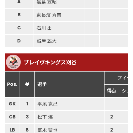
黒島 宣昭
A
東長濱 秀吉
B
石川 出
C
照屋 雄大
D
ブレイヴキングス刈谷
フィー
選手
Pos.
#
得点
シュ
平尾 克己
GK
1
松下 海
CB
3
2
2
富永 聖也
LB
8
2
5