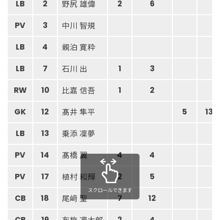
野尻 雄偉
LB
2
2
6
中川 智規
PV
3
親泊 寛粋
LB
4
石川 出
LB
7
1
3
比嘉 信吾
RW
10
1
2
髙井 隼平
GK
12
5
13
乗添 凜夢
LB
13
髙橋 翼
PV
14
4
4
植村 和輝
PV
17
2
5
スクロールできます
尾﨑 聖
CB
18
7
12
布施 凜太郎
CB
19
2
4