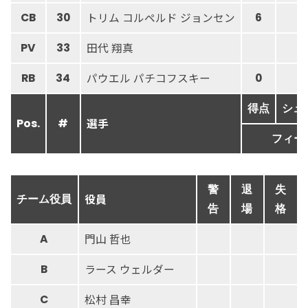
トリム コルペルド ジョンセン
CB
30
6
7
田代 翔真
PV
33
パウエル パチコフスキー
RB
34
0
3
得点
シュ
選手
Pos.
#
フィー
警
退
失
役員
チーム役員
告
場
格
門山 哲也
A
ラース ウェルダー
B
松村 昌幸
C