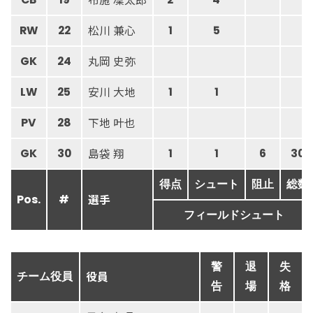
松川 兼心
RW
22
1
5
丸岡 史弥
GK
24
安川 大地
LW
25
1
1
下地 叶也
PV
28
島袋 翔
GK
30
1
1
6
30
得点
シュート
阻止
総数
選手
Pos.
#
フィールドシュート
警
退
失
役員
チーム役員
告
場
格