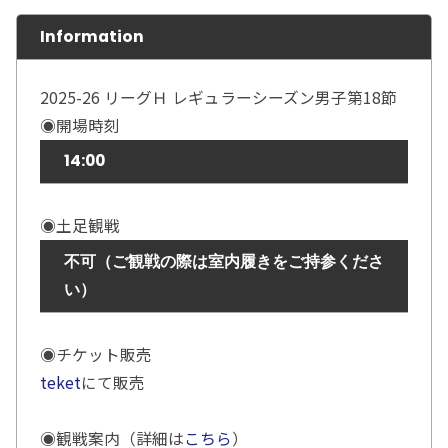
Information
2025-26 リーグＨ レギュラーシーズン男子第18節
◉開場時刻
14:00
◉土足観戦
不可（ご観戦の際は室内履きをご持参くださ
い）
◉チケット販売
teket
にて販売
◉観戦案内（詳細は
こちら
）