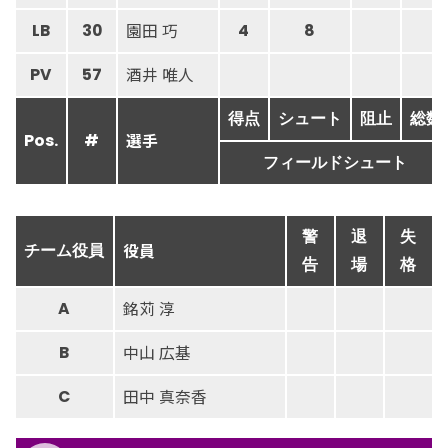
園田 巧
LB
30
4
8
酒井 唯人
PV
57
得点
シュート
阻止
総数
選手
Pos.
#
フィールドシュート
警
退
失
役員
チーム役員
告
場
格
銘苅 淳
A
中山 広基
B
田中 真奈香
C