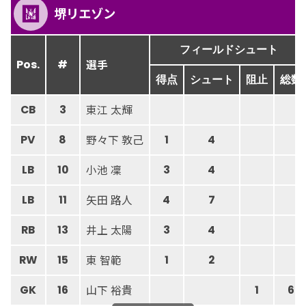
堺リエゾン
フィールドシュート
選手
Pos.
#
得点
シュート
阻止
総数
東江 太輝
CB
3
野々下 敦己
PV
8
1
4
小池 凜
LB
10
3
4
矢田 路人
LB
11
4
7
井上 太陽
RB
13
3
4
東 智範
RW
15
1
2
山下 裕貴
GK
16
1
6