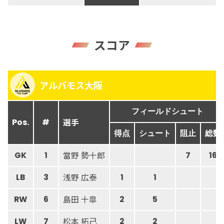
スコア
アルバモス大阪
フィールドシュート
選手
Pos.
#
得点
シュート
阻止
総数
當野 勢十郎
GK
1
7
16
浅野 広泰
LB
3
1
1
島田 十皐
RW
6
2
5
松本 拓己
LW
7
2
2