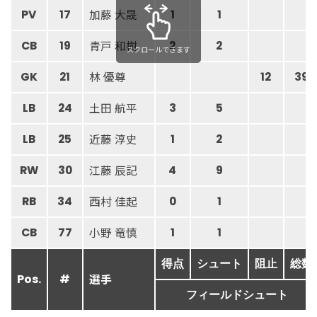
加藤 大晟
PV
17
1
1
青戸 和樹
CB
19
2
2
スクロールできます
林 優尊
GK
21
12
39
土田 航平
LB
24
3
5
近藤 淳史
LB
25
1
2
江藤 辰記
RW
30
4
9
西村 佳起
RB
34
0
1
小野 竜慎
CB
77
1
1
得点
シュート
阻止
総数
選手
Pos.
#
フィールドシュート