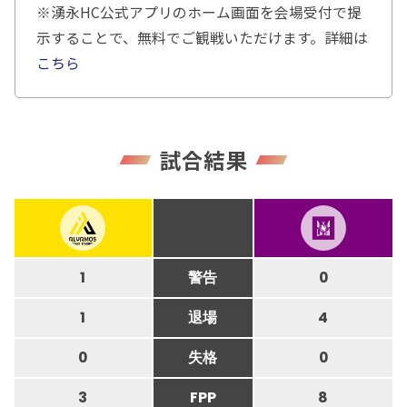
※湧永HC公式アプリのホーム画面を会場受付で提
示することで、無料でご観戦いただけます。詳細は
こちら
試合結果
1
警告
0
1
退場
4
0
失格
0
3
FPP
8