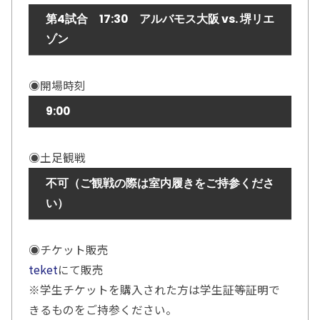
第4試合 17:30 アルバモス大阪 vs. 堺リエ
ゾン
◉開場時刻
9:00
◉土足観戦
不可（ご観戦の際は室内履きをご持参くださ
い）
◉チケット販売
teket
にて販売
※学生チケットを購入された方は学生証等証明で
きるものをご持参ください。