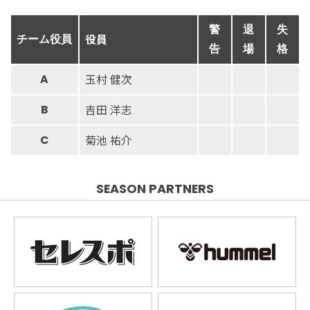
警
退
失
役員
チーム役員
告
場
格
玉村 健次
A
吉田 洋志
B
菊池 祐介
C
SEASON PARTNERS