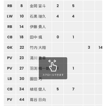
金岡 宙斗
RB
8
2
5
石黒 理久
LW
10
4
4
伊藤 貴人
RB
14
田中 颯
CB
18
0
1
竹内 大翔
GK
22
3
14
湯川 豊章
PV
23
羽渕 晴一朗
PV
27
1
1
スクロールできます
園田 巧
LB
30
植垣 健人
CB
34
5
7
蔦谷 日向
PV
44