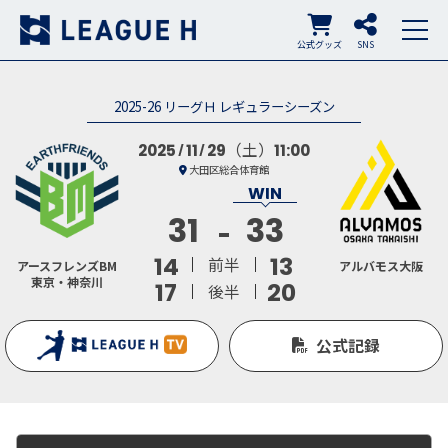
公式グッズ
SNS
2025-26 リーグＨ レギュラーシーズン
（土）
2025
11
29
11:00
大田区総合体育館
31
33
14
13
前半
アースフレンズBM
アルバモス大阪
東京・神奈川
17
20
後半
公式記録