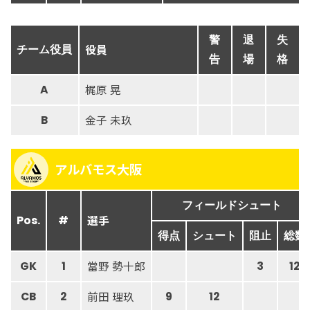
警
退
失
役員
チーム役員
告
場
格
梶原 晃
A
金子 未玖
B
アルバモス大阪
フィールドシュート
選手
Pos.
#
得点
シュート
阻止
総数
當野 勢十郎
GK
1
3
12
前田 理玖
CB
2
9
12