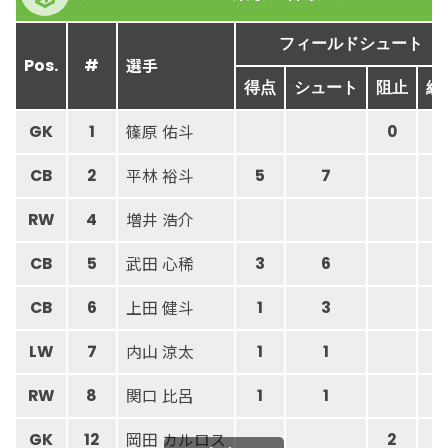
フィールドシュート
選手
Pos.
#
得点
シュート
阻止
総
篠原 佑斗
GK
1
0
1
平林 裕斗
CB
2
5
7
増井 浩介
RW
4
武田 心稀
CB
5
3
6
上田 健斗
CB
6
1
3
内山 涼太
LW
7
1
1
関口 比呂
RW
8
1
1
岡田 カルロス
GK
12
2
6