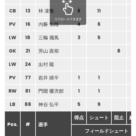
林 凌雅
CB
13
6
11
スクロールできます
内藤 佑哉
PV
16
4
6
三輪 颯馬
LW
18
3
5
芳山 直樹
GK
21
8
3
出村 龍
LW
24
岩井 順平
PV
77
1
1
門間 優次郎
RW
81
1
1
神谷 弘平
LB
88
5
9
得点
シュート
阻止
総
選手
Pos.
#
フィールドシュート