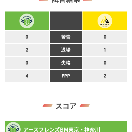
0
警告
0
2
退場
1
0
失格
0
4
FPP
2
スコア
アースフレンズBM東京・神奈川