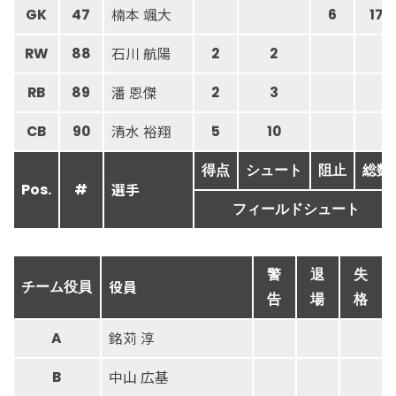
楠本 颯大
GK
47
6
17
石川 航陽
RW
88
2
2
潘 恩傑
RB
89
2
3
清水 裕翔
CB
90
5
10
得点
シュート
阻止
総数
選手
Pos.
#
フィールドシュート
警
退
失
役員
チーム役員
告
場
格
銘苅 淳
A
中山 広基
B