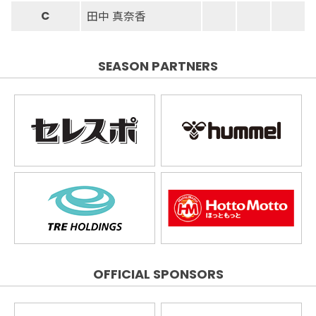
田中 真奈香
C
SEASON PARTNERS
OFFICIAL SPONSORS