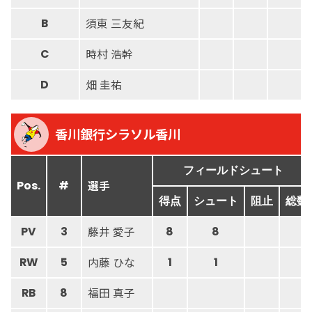
須東 三友紀
B
時村 浩幹
C
畑 圭祐
D
香川銀行シラソル香川
フィールドシュート
選手
Pos.
#
得点
シュート
阻止
総数
藤井 愛子
PV
3
8
8
内藤 ひな
RW
5
1
1
福田 真子
RB
8