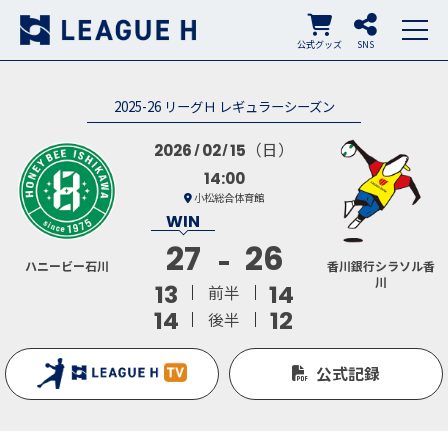
公式グッズ
SNS
2025-26 リーグＨ レギュラーシーズン
（日）
2026
02
15
14:00
小松総合体育館
27
26
ハニービー石川
香川銀行シラソル香
川
13
14
前半
14
12
後半
公式記録