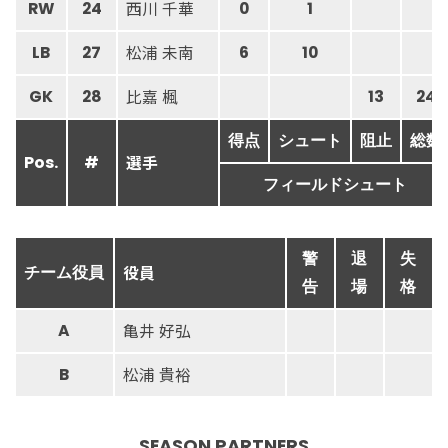
西川 千華
RW
24
0
1
松浦 未南
LB
27
6
10
比嘉 楓
GK
28
13
24
得点
シュート
阻止
総数
選手
Pos.
#
フィールドシュート
警
退
失
役員
チーム役員
告
場
格
亀井 好弘
A
松浦 貴裕
B
SEASON PARTNERS