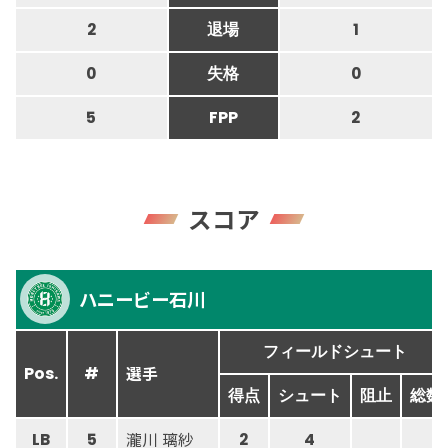
2
退場
1
0
失格
0
5
FPP
2
スコア
ハニービー石川
フィールドシュート
選手
Pos.
#
得点
シュート
阻止
総数
瀧川 璃紗
LB
5
2
4