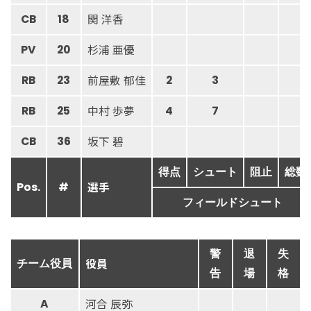
関 洋香
CB
18
杉浦 亜優
PV
20
前屋敷 郁佳
RB
23
2
3
中村 歩夢
RB
25
4
7
坂下 碧
CB
36
得点
シュート
阻止
総数
選手
Pos.
#
フィールドシュート
警
退
失
役員
チーム役員
告
場
格
河合 辰弥
A