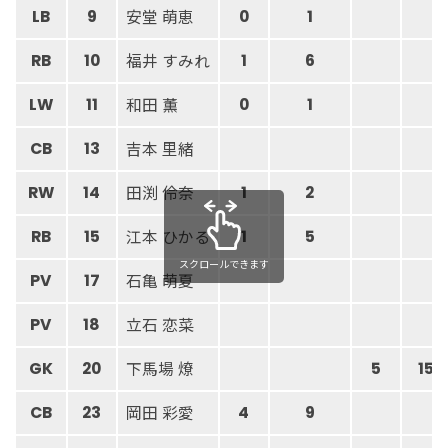
安堂 萌恵
LB
9
0
1
福井 すみれ
RB
10
1
6
和田 薫
LW
11
0
1
吉本 里緒
CB
13
田渕 伶奈
RW
14
1
2
江本 ひかる
RB
15
1
5
スクロールできます
石亀 萌夏
PV
17
立石 恋菜
PV
18
下馬場 燎
GK
20
5
15
岡田 彩愛
CB
23
4
9