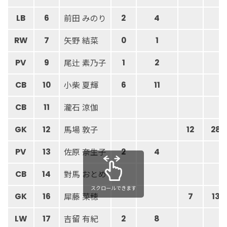
前田 みのり
LB
6
2
4
矢野 結菜
RW
7
0
1
尾辻 素乃子
PV
9
1
2
小柴 夏輝
CB
10
6
11
瀧石 涼伽
CB
11
馬場 敦子
GK
12
12
28
佐原 奈生子
PV
13
2
4
對馬 おとめ
CB
14
スクロールできます
犀藤 菜穂
GK
16
7
13
吉留 有紀
LW
17
2
8