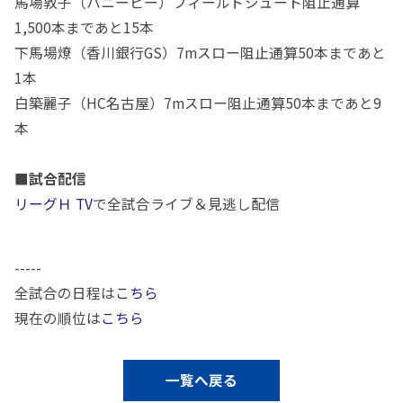
馬場敦子（ハニービー）フィールドシュート阻止通算
1,500本まであと15本
下馬場燎（香川銀行GS）7mスロー阻止通算50本まであと
1本
白築麗子（HC名古屋）7mスロー阻止通算50本まであと9
本
■試合配信
リーグＨ TV
で全試合ライブ＆見逃し配信
-----
全試合の日程は
こちら
現在の順位は
こちら
一覧へ戻る