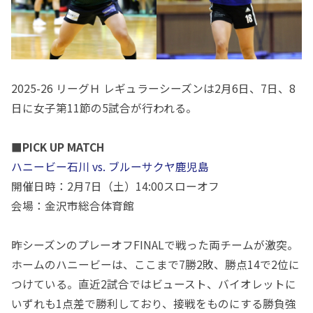
2025-26 リーグＨ レギュラーシーズンは2月6日、7日、8
日に女子第11節の5試合が行われる。
■PICK UP MATCH
ハニービー石川 vs. ブルーサクヤ鹿児島
開催日時：
2
月
7
日（土）
14:00
スローオフ
会場：金沢市総合体育館
昨シーズンのプレーオフ
FINAL
で戦った両チームが激突。
ホームのハニービーは、ここまで
7
勝
2
敗、勝点
14
で
2
位に
つけている。直近
2
試合ではビュースト、バイオレットに
いずれも
1
点差で勝利しており、接戦をものにする勝負強