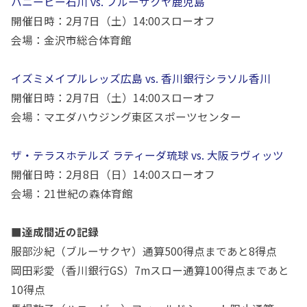
ハニービー石川 vs. ブルーサクヤ鹿児島
開催日時：
2
月
7
日（土）
14:00
スローオフ
会場：金沢市総合体育館
イズミメイプルレッズ広島 vs. 香川銀行シラソル香川
開催日時：
2
月
7
日（土）
14:00
スローオフ
会場：マエダハウジング東区スポーツセンター
ザ・テラスホテルズ ラティーダ琉球 vs. 大阪ラヴィッツ
開催日時：
2
月
8
日（日）
14:00
スローオフ
会場：
21
世紀の森体育館
■達成間近の記録
服部沙紀（ブルーサクヤ）通算500得点まであと8得点
岡田彩愛（香川銀行GS）7mスロー通算100得点まであと
10得点