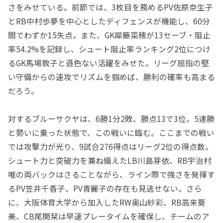
さをみせている。前節では、
3
枚目を務める
PV
佐原奈生子
と
RB
中村歩夢を中心としたディフェンスが機能し、
60
分
間でわずか
15
失点。また、
GK
犀藤菜穂が
13
セーブ・阻止
率
54.2%
を記録し、シュート阻止率ランキング
2
位につけ
る
GK
馬場敦子と遜色ない活躍をみせた。リーグ屈指の堅
い守備からの速攻でリズムを掴めば、勝利の確率も高まる
だろう。
対するブルーサクヤは、
6
勝
1
分
2
敗、勝点
13
で
3
位。
5
連勝
と勢いに乗った状態で、この戦いに臨む。ここまでの戦い
では攻撃力が光り、
9
試合
276
得点はリーグ
2
位の得点数。
シュート力と突破力を兼ね備えた
LB
川島芽依、
RB
宇治村
唯の両バックはさることながら、ライン際で強さを発揮す
る
PV
笠井千香子、
PV
青麗子の存在も見逃せない。さら
に、大阪体育大学から加入した
RW
奥山紗彩、
RB
高来葵
美、
CB
尾関栞は早速プレータイムを確保し、チームのア