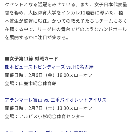
クセントとなる活躍をみせている。また、女子日本代表監
督を務め、大阪体育大学をインカレ
12
連覇に導いた、楠
本繁生が監督に就任。かつての教え子たちもチームに多く
在籍する中で、リーグＨの舞台でどのようなハンドボール
を展開するかに注目が集まる。
■女子第11節 対戦カード
熊本ビューストピンディーズ vs. HC名古屋
開催日時：
2
月
6
日（金）
18:00
スローオフ
会場：山鹿市総合体育館
アランマーレ富山 vs. 三重バイオレットアイリス
開催日時：
2
月
7
日（土）
13:30
スローオフ
会場：アルビス小杉総合体育センター