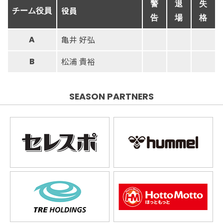
警
退
失
役員
チーム役員
告
場
格
亀井 好弘
A
松浦 貴裕
B
SEASON PARTNERS