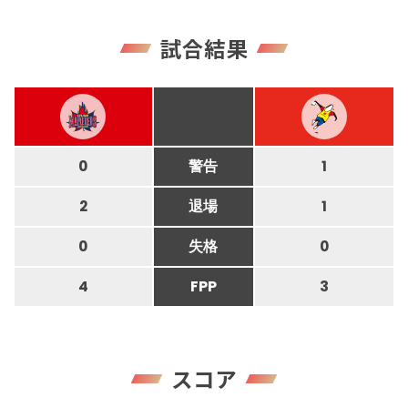
試合結果
0
警告
1
2
退場
1
0
失格
0
4
FPP
3
スコア