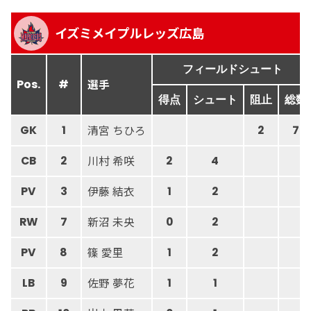
イズミメイプルレッズ広島
フィールドシュート
選手
Pos.
#
得点
シュート
阻止
総数
清宮 ちひろ
GK
1
2
7
川村 希咲
CB
2
2
4
伊藤 結衣
PV
3
1
2
新沼 未央
RW
7
0
2
篠 愛里
PV
8
1
2
佐野 夢花
LB
9
1
1