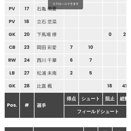
スクロールできます
石亀 萌夏
PV
17
立石 恋菜
PV
18
下馬場 燎
GK
20
0
2
岡田 彩愛
CB
23
7
10
西川 千華
RW
24
6
7
松浦 未南
LB
27
2
5
比嘉 楓
GK
28
18
41
得点
シュート
阻止
総数
選手
Pos.
#
フィールドシュート