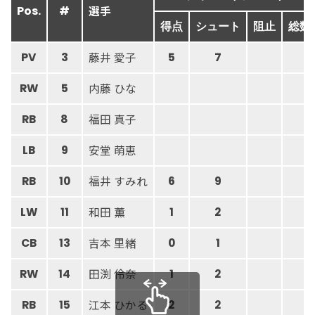
選手
Pos.
#
得点
シュート
阻止
総数
藤井 愛子
PV
3
5
7
内藤 ひな
RW
5
福田 真子
RB
8
安堂 萌恵
LB
9
福井 すみれ
RB
10
6
9
和田 薫
LW
11
1
2
吉本 里緒
CB
13
0
1
田渕 伶奈
RW
14
1
2
江本 ひかる
RB
15
2
2