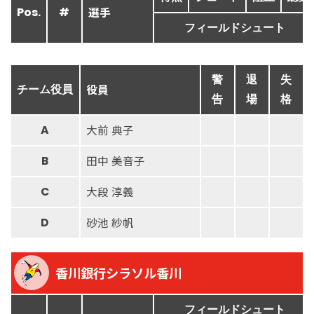
選手
Pos.
#
フィールドシュート
警
退
失
役員
チーム役員
告
場
格
大前 典子
A
田中 美音子
B
大段 淳義
C
砂池 紗帆
D
香川銀行シラソル香川
フィールドシュート