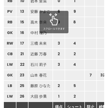
岩本 里菜
RB
10
0
1
安藤 かよこ
PV
13
6
9
高木 奈央
RB
15
3
8
スクロールできます
中村 理乃
GK
16
三橋 未来
RW
17
3
4
近藤 万春
CB
21
2
2
石川 莉子
LW
22
3
4
山本 春花
GK
23
7
32
藤原 ひなた
LB
25
2
5
大田 歩果
LW
26
1
2
得点
シュート
阻止
総数