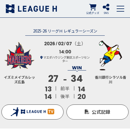
公式グッズ
SNS
2025-26 リーグＨ レギュラーシーズン
（土）
2026
02
07
14:00
マエダハウジング東区スポーツセン
ター
27
34
イズミメイプルレッ
香川銀行シラソル香
ズ広島
川
13
14
前半
14
20
後半
公式記録