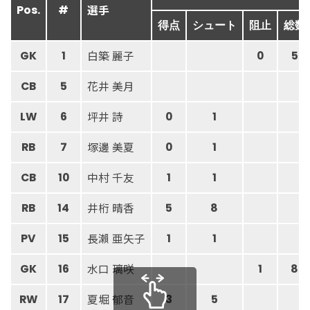
選手
Pos.
#
得点
シュート
阻止
総数
白築 麗子
GK
1
0
5
花井 美月
CB
5
坪井 詩
LW
6
0
1
塚邊 美夏
RB
7
0
1
中村 千友
CB
10
1
1
井桁 晴香
RB
14
5
8
長瀨 亜矢子
PV
15
1
1
水口 璃咲
GK
16
1
8
夏堀 郁音
RW
17
3
5