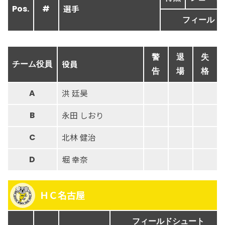
選手
Pos.
#
フィールド
警
退
失
役員
チーム役員
告
場
格
洪 廷昊
A
永田 しおり
B
北林 健治
C
堀 幸奈
D
ＨＣ名古屋
フィールドシュート