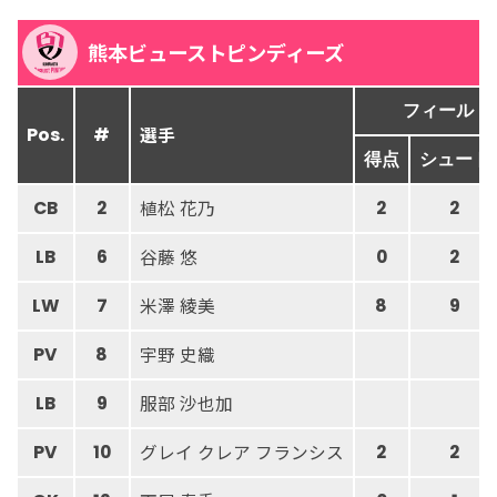
熊本ビューストピンディーズ
フィールド
選手
Pos.
#
得点
シュート
植松 花乃
CB
2
2
2
谷藤 悠
LB
6
0
2
米澤 綾美
LW
7
8
9
宇野 史織
PV
8
服部 沙也加
LB
9
グレイ クレア フランシス
PV
10
2
2