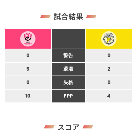
試合結果
0
警告
0
5
退場
2
0
失格
0
10
FPP
4
スコア