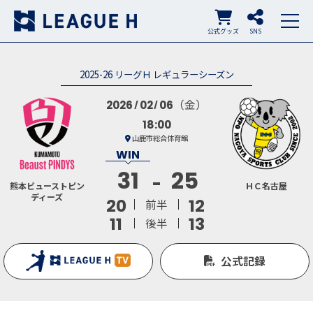
公式グッズ
SNS
2025-26 リーグＨ レギュラーシーズン
（金）
2026
02
06
18:00
山鹿市総合体育館
31
25
熊本ビューストピン
ＨＣ名古屋
ディーズ
20
12
前半
11
13
後半
公式記録