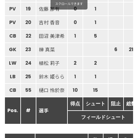
スクロールできます
佐藤 那有
PV
19
0
1
吉村 香音
PV
20
0
1
田沼 美津希
CB
22
1
5
榊 真菜
GK
23
6
21
植松 莉子
LW
24
2
2
鈴木 姫らら
LB
25
1
1
樋口 怜於奈
CB
55
10
15
得点
シュート
阻止
総数
選手
Pos.
#
フィールドシュート