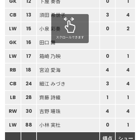
下屋 奏香
GK
12
0
1
須田 希世子
CB
13
3
4
小泉 彩奏
LW
15
0
2
スクロールできます
田口 舞
GK
16
箱崎 乃映
LW
17
0
1
宮迫 愛海
RB
18
4
4
細江 みづき
CB
24
3
4
齊藤 詩織
LB
28
1
1
吉野 珊珠
RW
30
4
4
小林 実杜
LW
88
0
1
得点
シュート