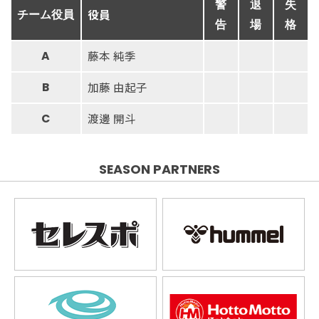
警
退
失
役員
チーム役員
告
場
格
藤本 純季
A
加藤 由起子
B
渡邊 開斗
C
SEASON PARTNERS