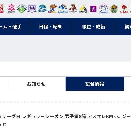
東日
オー
クス
ドリ
寺ブ
ーフ
バモ
ンウ
BM
ニッ
キン
エゾ
ハン
本レ
ソル
ター
ーム
ルー
ァル
ス大
ルヴ
東
クス
グス
ン
ドボ
ーム・選手
ガロ
埼玉
東京
日程・結果
ス
サン
コン
順位・成績
阪
ス福
観
京・
東海
刈谷
ール
ッソ
ダー
名古
岡
神奈
クラ
宮城
屋
川
ブ
お知らせ
試合情報
-26 リーグＨ レギュラーシーズン 男子第8節 アスフレBM vs. 
らせ