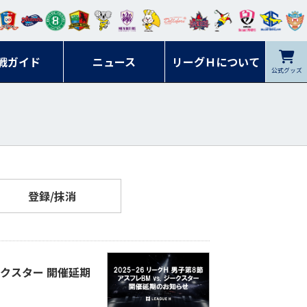
ンマ
ービ
オレ
ラヴ
フォ
イプ
ルネ
コラ
ック
名古
シラ
トピ
クヤ
ーレ
ー石
ット
ィッ
ーレ
ルレ
ード
ソン
ブル
屋
ソル
ンデ
鹿児
戦ガイド
富山
川
ニュース
アイ
ツ
リーグＨについて
岡山
ッズ
公式グッズ
佐賀
ズ岐
香川
ィー
島
リス
広島
阜
ズ
登録/抹消
ジークスター 開催延期