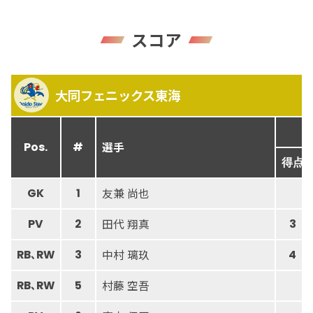
スコア
大同フェニックス東海
選手
Pos.
#
得点
友兼 尚也
GK
1
田代 翔真
PV
2
3
中村 璃玖
RB､RW
3
4
村藤 空吾
RB､RW
5