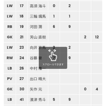
高須 海斗
LW
17
0
2
三輪 颯馬
LW
18
1
1
河田 潤
RB
19
6
9
芳山 直樹
GK
21
2
12
向井 京馬
LW
23
2
2
谷藤 要
RW
24
7
9
スクロールできます
中村 権一
LB
26
出口 晴大
PV
27
矢作 元
GK
30
0
4
濱津 秀斗
LB
41
5
9