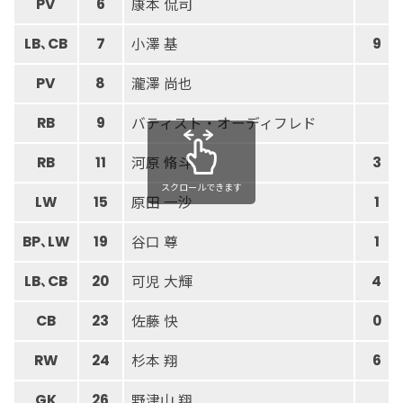
康本 侃司
PV
6
小澤 基
LB､CB
7
9
瀧澤 尚也
PV
8
バティスト・オーディフレド
RB
9
河原 脩斗
RB
11
3
スクロールできます
原田 一沙
LW
15
1
谷口 尊
BP､LW
19
1
可児 大輝
LB､CB
20
4
佐藤 快
CB
23
0
杉本 翔
RW
24
6
野津山 翔
GK
26