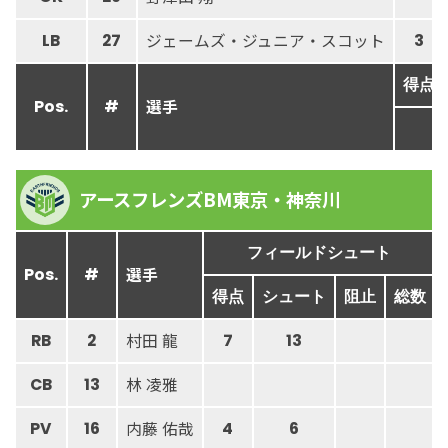
ジェームズ・ジュニア・スコット
LB
27
3
得点
選手
Pos.
#
アースフレンズBM東京・神奈川
フィールドシュート
選手
Pos.
#
得点
シュート
阻止
総数
村田 龍
RB
2
7
13
林 凌雅
CB
13
内藤 佑哉
PV
16
4
6