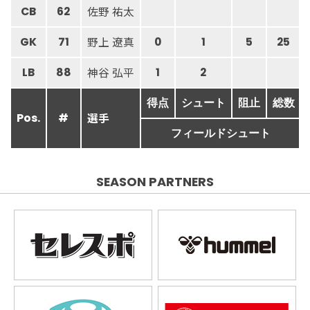
佐野 祐太
CB
62
野上 遼真
GK
71
0
1
5
25
神谷 弘平
LB
88
1
2
得点
シュート
阻止
総数
選手
Pos.
#
フィールドシュート
SEASON PARTNERS