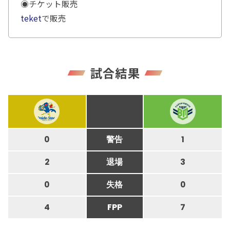
◉チケット販売
teket
で販売
試合結果
0
警告
1
2
退場
3
0
失格
0
4
FPP
7