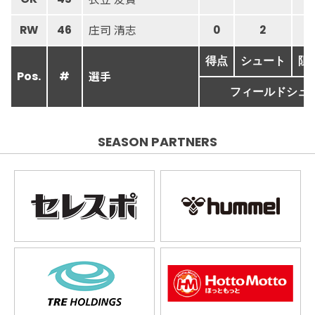
庄司 清志
RW
46
0
2
得点
シュート
阻
選手
Pos.
#
フィールドシュ
SEASON PARTNERS