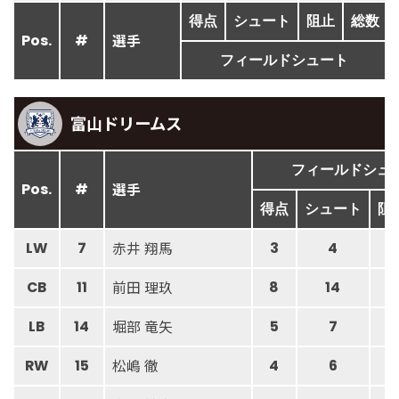
得点
シュート
阻止
総数
選手
Pos.
#
フィールドシュート
富山ドリームス
フィールドシュ
選手
Pos.
#
得点
シュート
阻
赤井 翔馬
LW
7
3
4
前田 理玖
CB
11
8
14
堀部 竜矢
LB
14
5
7
松嶋 徹
RW
15
4
6