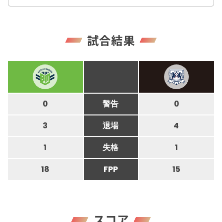
試合結果
0
警告
0
3
退場
4
1
失格
1
18
FPP
15
スコア