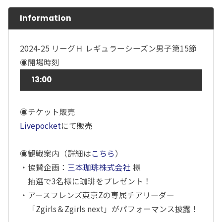
Information
2024-25 リーグＨ レギュラーシーズン男子第15節
◉開場時刻
13:00
◉チケット販売
Livepocket
にて販売
◉観戦案内（詳細は
こちら
）
・協賛企画：
三本珈琲株式会社
様
抽選で3名様に珈琲をプレゼント！
・アースフレンズ東京Zの専属チアリーダー
「Zgirls＆Zgirls next」がパフォーマンス披露！