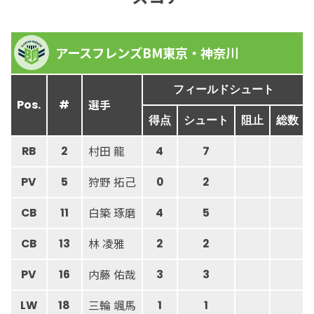
アースフレンズBM東京・神奈川
フィールドシュート
選手
Pos.
#
得点
シュート
阻止
総数
村田 龍
RB
2
4
7
狩野 拓己
PV
5
0
2
白築 琢磨
CB
11
4
5
林 凌雅
CB
13
2
2
内藤 佑哉
PV
16
3
3
三輪 颯馬
LW
18
1
1