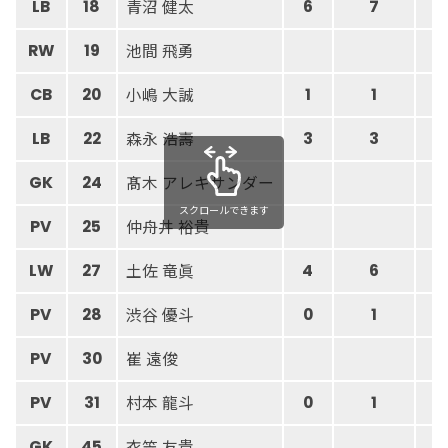
青沼 健太
LB
18
6
7
池間 飛勇
RW
19
小嶋 大誠
CB
20
1
1
森永 浩壽
LB
22
3
3
髙木 アレキサンダー
GK
24
5
スクロールできます
仲舟井 裕貴
PV
25
土佐 竜眞
LW
27
4
6
渋谷 優斗
PV
28
0
1
崔 遠俊
PV
30
村本 龍斗
PV
31
0
1
衣笠 友貴
GK
45
9