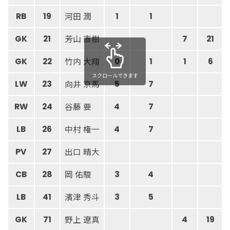
河田 潤
RB
19
1
1
芳山 直樹
GK
21
7
21
竹内 大翔
GK
22
0
1
1
6
スクロールできます
向井 京馬
LW
23
5
7
谷藤 要
RW
24
4
7
中村 権一
LB
26
4
7
出口 晴大
PV
27
岡 佑駿
CB
28
3
4
濱津 秀斗
LB
41
3
5
野上 遼真
GK
71
4
19