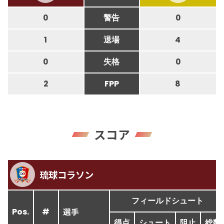
0
警告
0
1
退場
4
0
失格
0
2
FPP
8
スコア
琉球コラソン
フィールドシュート
選手
Pos.
#
得点
シュート
阻止
総数