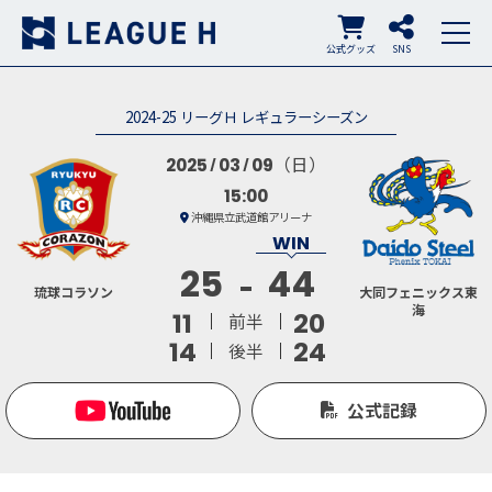
公式グッズ
SNS
2024-25 リーグＨ レギュラーシーズン
（日）
2025
03
09
15:00
沖縄県立武道館アリーナ
25
44
琉球コラソン
大同フェニックス東
海
11
20
前半
14
24
後半
公式記録