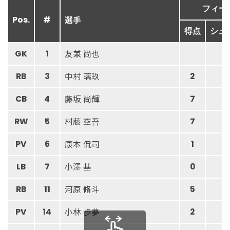
フィー
選手
Pos.
#
得点
シュ
友兼 尚也
GK
1
中村 璃玖
RB
3
2
2
藤坂 尚輝
CB
4
7
7
村藤 空吾
RW
5
7
9
康本 侃司
PV
6
1
1
小澤 基
LB
7
0
2
河原 脩斗
RB
11
5
6
小林 歩夢
PV
14
2
2