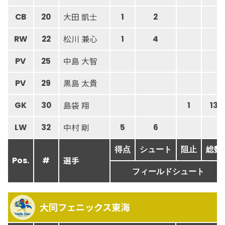
大田 凱士
CB
20
1
2
松川 兼心
RW
22
1
4
中島 大智
PV
25
黒島 太貴
PV
29
島袋 翔
GK
30
1
13
中村 剛
LW
32
5
6
得点
シュート
阻止
総数
選手
Pos.
#
フィールドシュート
大同フェニックス東海