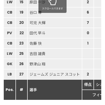
原田 一沙
LW
15
2
3
スクロールできます
谷口 尊
CB
19
6
8
可児 大輝
CB
20
7
9
田代 早斗
PV
22
0
1
佐藤 快
CB
23
1
1
吉田 雄貴
LW
25
野津山 翔
GK
26
ジェームズ ジュニア スコット
LB
27
2
2
得点
シュ
選手
Pos.
#
フィー