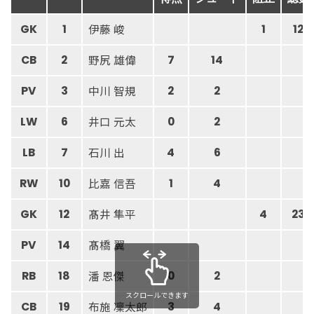
伊藤 峻
GK
1
1
12
野尻 雄偉
CB
2
7
14
中川 智規
PV
3
2
2
井口 元太
LW
6
0
2
石川 出
LB
7
4
6
比嘉 信吾
RW
10
1
4
髙井 隼平
GK
12
4
23
髙橋 翼
PV
14
潘 恩傑
RB
18
0
2
スクロールできます
布施 凜太郎
CB
19
3
4