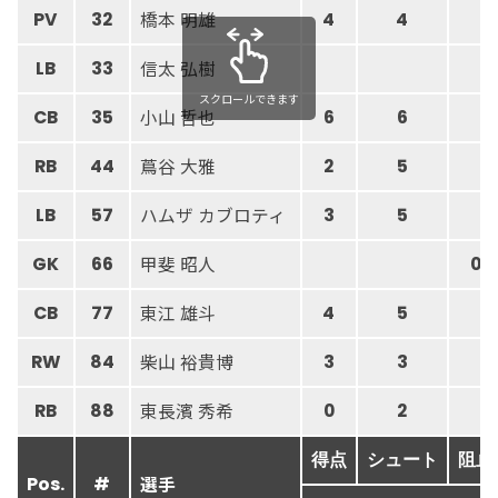
橋本 明雄
PV
32
4
4
信太 弘樹
LB
33
スクロールできます
小山 哲也
CB
35
6
6
蔦谷 大雅
RB
44
2
5
ハムザ カブロティ
LB
57
3
5
甲斐 昭人
GK
66
0
東江 雄斗
CB
77
4
5
柴山 裕貴博
RW
84
3
3
東長濱 秀希
RB
88
0
2
得点
シュート
阻止
選手
Pos.
#