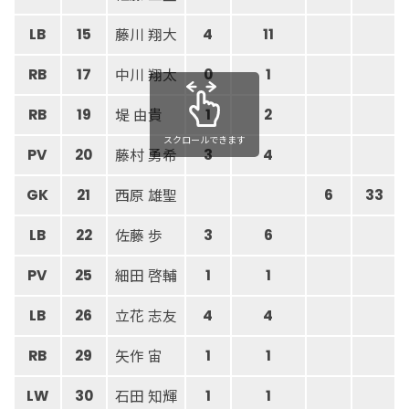
藤川 翔大
LB
15
4
11
中川 翔太
RB
17
0
1
堤 由貴
RB
19
1
2
スクロールできます
藤村 勇希
PV
20
3
4
西原 雄聖
GK
21
6
33
佐藤 歩
LB
22
3
6
細田 啓輔
PV
25
1
1
立花 志友
LB
26
4
4
矢作 宙
RB
29
1
1
石田 知輝
LW
30
1
1