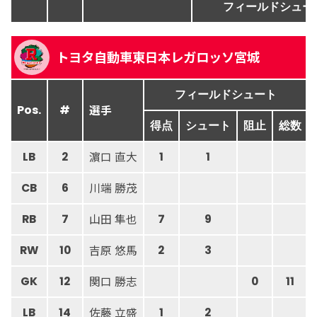
フィールドシュー
トヨタ自動車東日本レガロッソ宮城
フィールドシュート
選手
Pos.
#
得点
シュート
阻止
総数
濵口 直大
LB
2
1
1
川端 勝茂
CB
6
山田 隼也
RB
7
7
9
吉原 悠馬
RW
10
2
3
関口 勝志
GK
12
0
11
佐藤 立盛
LB
14
1
2