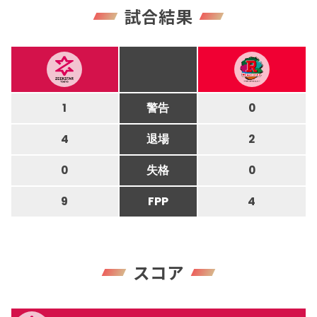
試合結果
1
警告
0
4
退場
2
0
失格
0
9
FPP
4
スコア