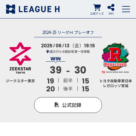
公式グッズ
SNS
2024-25 リーグＨ プレーオフ
（金）
2025
06
13
19:15
国立代々木競技場 第一体育館
39
30
19
15
前半
ジークスター東京
トヨタ自動車東日本
レガロッソ宮城
20
15
後半
公式記録