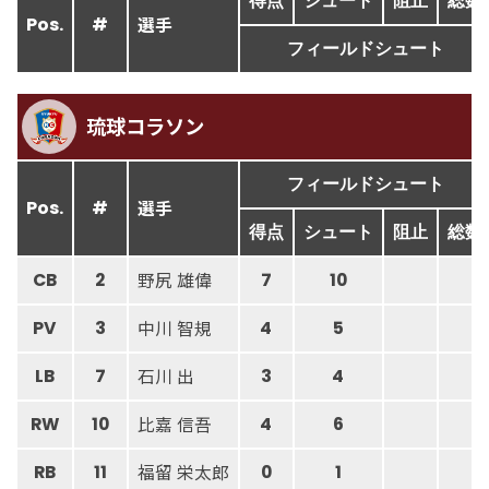
得点
シュート
阻止
総数
選手
Pos.
#
フィールドシュート
琉球コラソン
フィールドシュート
選手
Pos.
#
得点
シュート
阻止
総数
野尻 雄偉
CB
2
7
10
中川 智規
PV
3
4
5
石川 出
LB
7
3
4
比嘉 信吾
RW
10
4
6
福留 栄太郎
RB
11
0
1