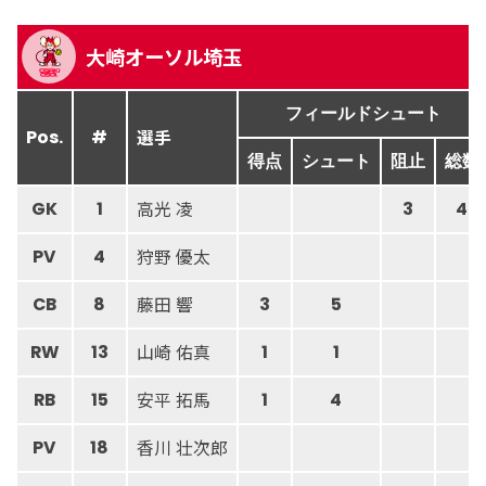
大崎オーソル埼玉
フィールドシュート
選手
Pos.
#
得点
シュート
阻止
総数
高光 凌
GK
1
3
4
狩野 優太
PV
4
藤田 響
CB
8
3
5
山崎 佑真
RW
13
1
1
安平 拓馬
RB
15
1
4
香川 壮次郎
PV
18