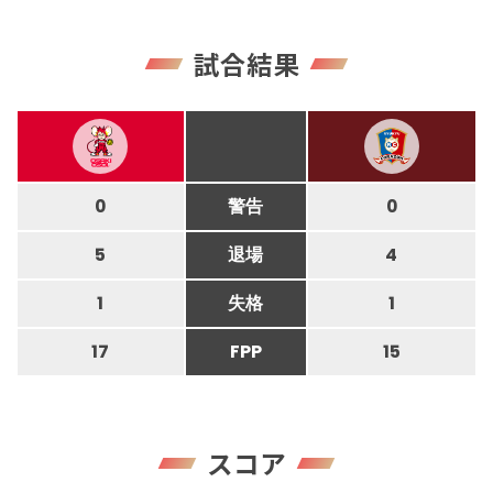
試合結果
0
警告
0
5
退場
4
1
失格
1
17
FPP
15
スコア