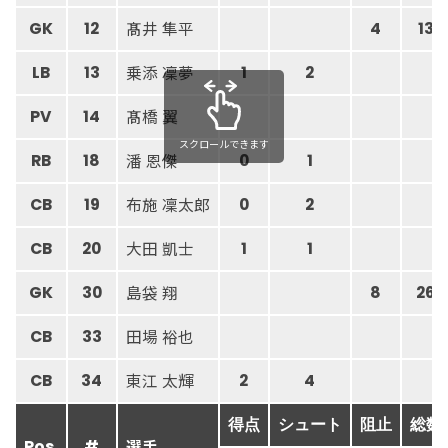
髙井 隼平
GK
12
4
13
乗添 凜夢
LB
13
1
2
髙橋 翼
PV
14
スクロールできます
潘 恩傑
RB
18
0
1
布施 凜太郎
CB
19
0
2
大田 凱士
CB
20
1
1
島袋 翔
GK
30
8
26
田場 裕也
CB
33
東江 太輝
CB
34
2
4
得点
シュート
阻止
総数
選手
Pos.
#