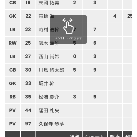
末岡 拓美
CB
19
2
3
高橋 海
GK
22
4
25
時村 浩幹
LB
23
7
7
スクロールできます
鈴木 幸弥
RW
25
5
6
西山 尚希
LB
27
0
3
川島 悠太郎
CB
30
5
9
坂井 幹
GK
33
松浦 慶介
RB
35
3
5
窪田 礼央
PV
44
久保寺 歩夢
PV
97