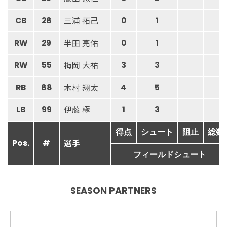
三浦 拓己
CB
28
0
1
半田 亮佑
RW
29
0
1
梅岡 大祐
RW
55
3
3
木村 翔太
RB
88
4
5
伊藤 極
LB
99
1
3
得点
シュート
阻止
総数
選手
Pos.
#
フィールドシュート
SEASON PARTNERS