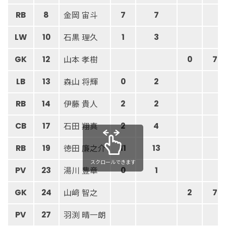
金岡 宙斗
RB
8
7
7
石黒 理久
LW
10
1
3
山本 孝樹
GK
12
0
7
森山 将輝
LB
13
0
2
伊藤 貴人
RB
14
2
2
石田 翔真
CB
17
2
4
徳田 廉之介
RB
19
11
13
スクロールできます
湯川 豊章
PV
23
0
1
山﨑 智之
GK
24
2
7
羽渕 晴一朗
PV
27