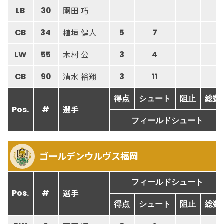
園田 巧
LB
30
植垣 健人
CB
34
5
7
木村 公
LW
55
3
4
清水 裕翔
CB
90
3
11
得点
シュート
阻止
総数
選手
Pos.
#
フィールドシュート
ゴールデンウルヴス福岡
フィールドシュート
選手
Pos.
#
得点
シュート
阻止
総数