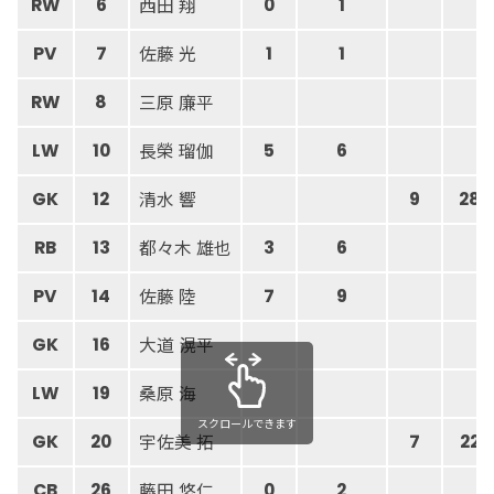
西田 翔
RW
6
0
1
佐藤 光
PV
7
1
1
三原 廉平
RW
8
長榮 瑠伽
LW
10
5
6
清水 響
GK
12
9
28
都々木 雄也
RB
13
3
6
佐藤 陸
PV
14
7
9
大道 滉平
GK
16
桑原 海
LW
19
スクロールできます
宇佐美 拓
GK
20
7
22
藤田 悠仁
CB
26
0
2