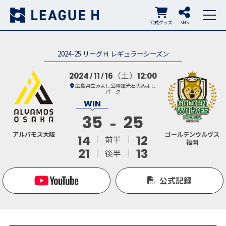
公式グッズ
SNS
2024-25 リーグＨ レギュラーシーズン
（土）
2024
11
16
12:00
広島県立みよし公園電光石火みよし
パーク
35
25
アルバモス大阪
ゴールデンウルヴス
14
12
前半
福岡
21
13
後半
公式記録