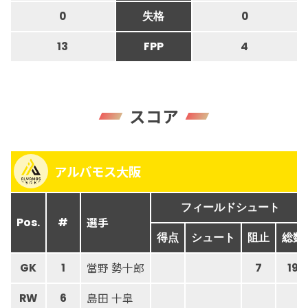
0
失格
0
13
FPP
4
スコア
アルバモス大阪
フィールドシュート
選手
Pos.
#
得点
シュート
阻止
総数
當野 勢十郎
GK
1
7
19
島田 十皐
RW
6