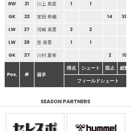
川上 真愛
RW
21
1
1
宝田 希緒
GK
22
14
30
河嶋 英里
LW
27
2
2
笠 泉里
LW
29
1
1
川村 夏希
GK
37
2
10
得点
シュート
阻止
総数
選手
Pos.
#
フィールドシュート
SEASON PARTNERS