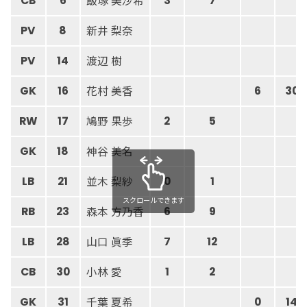
飯塚 美沙希
CB
6
3
7
新井 梨奈
PV
8
渡辺 樹
PV
14
花村 美香
GK
16
6
30
鳩野 果歩
RW
17
2
5
神谷 美名
GK
18
並木 梨紗
LB
21
0
1
スクロールできます
森本 方乃香
RB
23
6
9
山口 眞季
LB
28
7
12
小林 愛
CB
30
1
2
千葉 夏希
GK
31
0
14