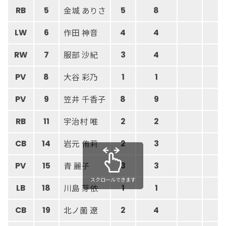
金城 ありさ
RB
5
5
8
作田 神音
LW
6
4
4
服部 沙紀
RW
7
3
4
大谷 彩乃
PV
8
1
1
笠井 千香子
PV
9
8
9
宇治村 唯
RB
11
2
2
岩元 侑莉
CB
14
2
3
青 麗子
PV
15
3
3
スクロールできます
川島 芽依
LB
18
1
1
北ノ薗 遼
CB
19
2
4