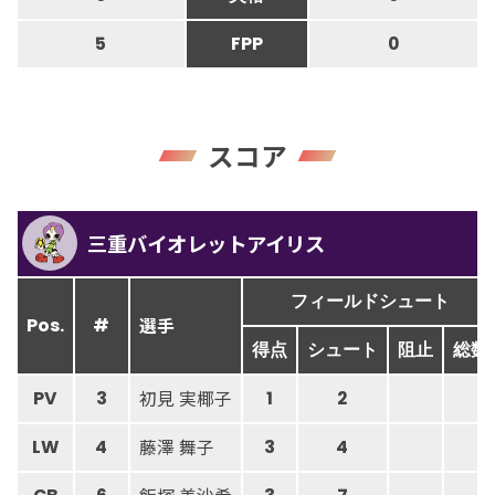
5
FPP
0
スコア
三重バイオレットアイリス
フィールドシュート
選手
Pos.
#
得点
シュート
阻止
総数
初見 実椰子
PV
3
1
2
藤澤 舞子
LW
4
3
4