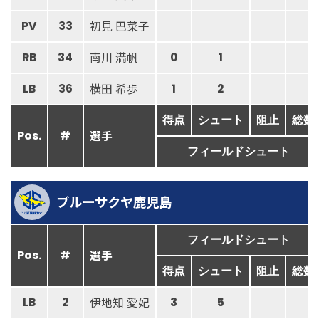
初見 巴菜子
PV
33
南川 満帆
RB
34
0
1
横田 希歩
LB
36
1
2
得点
シュート
阻止
総数
選手
Pos.
#
フィールドシュート
ブルーサクヤ鹿児島
フィールドシュート
選手
Pos.
#
得点
シュート
阻止
総数
伊地知 愛妃
LB
2
3
5