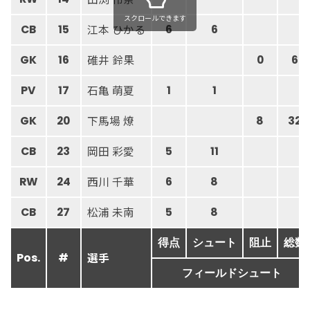
スクロールできます
江本 ひかる
CB
15
6
6
碓井 鈴果
GK
16
0
6
石亀 萌夏
PV
17
1
1
下馬場 燎
GK
20
8
32
岡田 彩愛
CB
23
5
11
西川 千華
RW
24
6
8
松浦 未南
CB
27
5
8
得点
シュート
阻止
総数
選手
Pos.
#
フィールドシュート