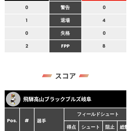
0
警告
0
1
退場
4
0
失格
0
2
FPP
8
スコア
飛騨高山ブラックブルズ岐阜
フィールドシュート
選手
Pos.
#
得点
シュート
阻止
総数