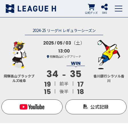
公式グッズ
SNS
2024-25 リーグＨ レギュラーシーズン
（土）
2025
05
03
13:00
飛騨高山ビッグアリーナ
34
35
飛騨高山ブラックブ
香川銀行シラソル香
ルズ岐阜
川
19
17
前半
15
18
後半
公式記録