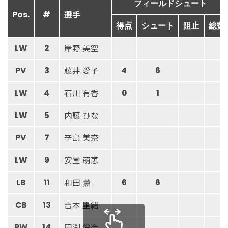
フィールドシュート
選手
Pos.
#
得点
シュート
阻止
総数
岸野 美空
LW
2
藤井 愛子
PV
3
4
6
石川 有香
LW
4
0
1
内藤 ひな
LW
5
辛島 美奈
PV
7
安堂 萌恵
LW
9
和田 薫
LB
11
6
6
吉本 里緒
CB
13
田渕 伶奈
RW
14