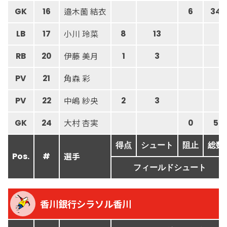
邉木薗 結衣
GK
16
6
34
小川 玲菜
LB
17
8
13
伊藤 美月
RB
20
1
3
角森 彩
PV
21
中嶋 紗央
PV
22
2
3
大村 杏実
GK
24
0
5
得点
シュート
阻止
総数
選手
Pos.
#
フィールドシュート
香川銀行シラソル香川