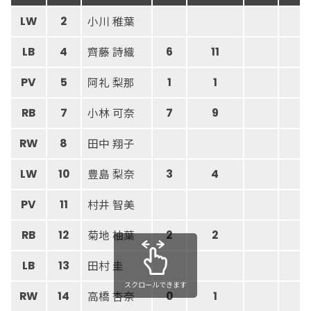
小川 稚葉
LW
2
齊藤 詩織
LB
4
6
11
阿礼 梨那
PV
5
1
1
小林 可奈
RB
7
7
9
田中 翔子
RW
8
豊島 梨奈
LW
10
3
4
村井 智美
PV
11
菊地 柚葉
RB
12
2
2
田村 圭
LB
13
スクロールできます
高橋 杏奈
RW
14
0
1