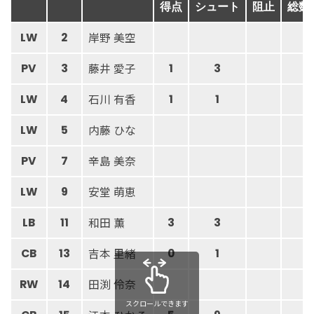
得点
シュート
阻止
総数
岸野 美空
LW
2
藤井 愛子
PV
3
1
3
石川 有香
LW
4
1
1
内藤 ひな
LW
5
辛島 美奈
PV
7
安堂 萌恵
LW
9
和田 薫
LB
11
3
3
吉本 里緒
CB
13
0
1
田渕 伶奈
RW
14
スクロールできます