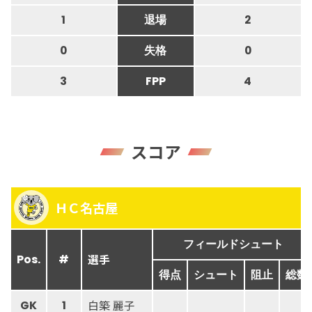
1
退場
2
0
失格
0
3
FPP
4
スコア
ＨＣ名古屋
フィールドシュート
選手
Pos.
#
得点
シュート
阻止
総数
白築 麗子
GK
1