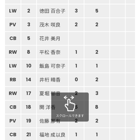
徳田 百合子
LW
2
3
5
茂木 咲良
PV
3
2
2
花井 美月
CB
5
平松 香奈
RW
8
1
2
飯島 可奈子
LW
10
1
1
井桁 晴香
RB
14
0
2
夏堀 郁音
RW
17
2
3
関 洋香
CB
18
5
8
スクロールできます
佐藤 那有
PV
19
2
2
福地 成以良
CB
21
1
1