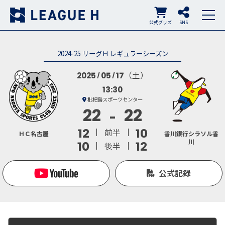
公式グッズ
SNS
2024-25 リーグＨ レギュラーシーズン
（土）
2025
05
17
13:30
枇杷島スポーツセンター
22
22
12
10
前半
ＨＣ名古屋
香川銀行シラソル香
川
10
12
後半
公式記録