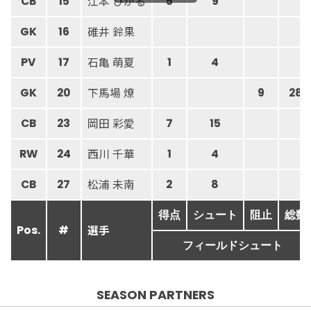
江本 ひかる
CB
15
5
9
碓井 鈴果
GK
16
石亀 萌夏
PV
17
1
4
下馬場 燎
GK
20
9
28
岡田 彩愛
CB
23
7
15
西川 千華
RW
24
1
4
松浦 未南
CB
27
2
8
得点
シュート
阻止
総数
選手
Pos.
#
フィールドシュート
SEASON PARTNERS