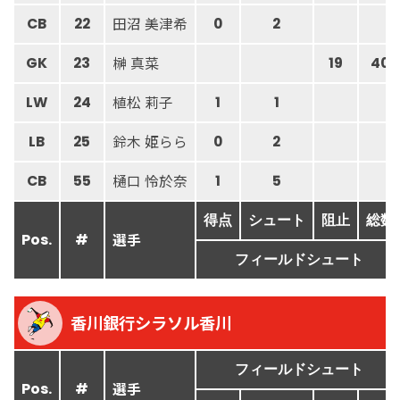
田沼 美津希
CB
22
0
2
榊 真菜
GK
23
19
40
植松 莉子
LW
24
1
1
鈴木 姫らら
LB
25
0
2
樋口 怜於奈
CB
55
1
5
得点
シュート
阻止
総数
選手
Pos.
#
フィールドシュート
香川銀行シラソル香川
フィールドシュート
選手
Pos.
#