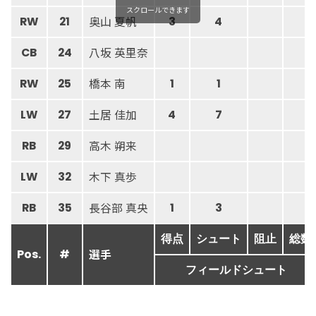
スクロールできます
奥山 夏帆
RW
21
3
4
八坂 英里奈
CB
24
橋本 南
RW
25
1
1
土居 佳加
LW
27
4
7
高木 朔来
RB
29
木下 真歩
LW
32
長谷部 真央
RB
35
1
3
得点
シュート
阻止
総数
選手
Pos.
#
フィールドシュート