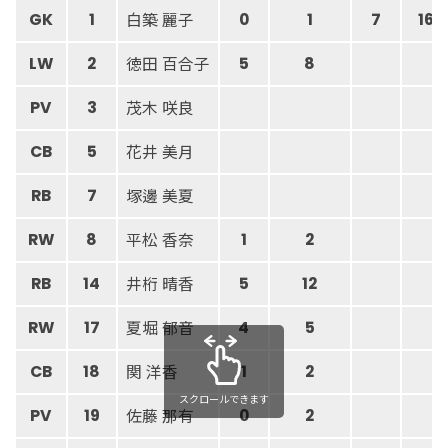
白築 麗子
GK
1
0
1
7
16
徳田 百合子
LW
2
5
8
茂木 咲良
PV
3
花井 美月
CB
5
塚邊 美夏
RB
7
平松 香奈
RW
8
1
2
井桁 晴香
RB
14
5
12
夏堀 郁音
RW
17
4
5
関 洋香
CB
18
1
2
スクロールできます
佐藤 那有
PV
19
0
2