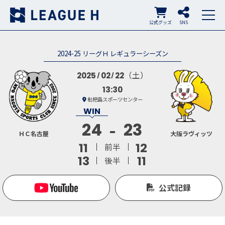
公式グッズ
SNS
2024-25 リーグＨ レギュラーシーズン
（土）
2025
02
22
13:30
枇杷島スポーツセンター
24
23
ＨＣ名古屋
大阪ラヴィッツ
11
12
前半
13
11
後半
公式記録