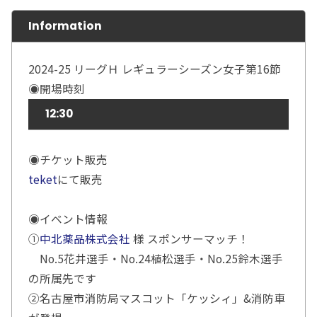
Information
2024-25 リーグＨ レギュラーシーズン女子第16節
◉開場時刻
12:30
◉チケット販売
teket
にて販売
◉イベント情報
①
中北薬品株式会社
様 スポンサーマッチ！
No.5花井選手・No.24植松選手・No.25鈴木選手
の所属先です
②名古屋市消防局マスコット「ケッシィ」&消防車