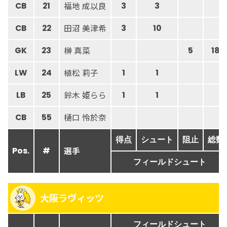
福地 成以良
CB
21
3
3
田沼 美津希
CB
22
3
10
榊 真菜
GK
23
5
18
植松 莉子
LW
24
1
1
鈴木 姫らら
LB
25
1
1
樋口 怜於奈
CB
55
得点
シュート
阻止
総数
選手
Pos.
#
フィールドシュート
大阪ラヴィッツ
フィールドシュート