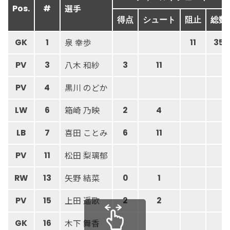
選手
Pos.
#
得点
シュート
阻止
総数
泉 幸歩
GK
1
11
35
八木 和紗
PV
3
3
11
黒川 のどか
PV
4
箱崎 乃映
LW
6
2
4
喜田 ことみ
LB
7
6
11
松田 梨璃郁
PV
11
矢野 結菜
RW
13
0
1
上田 遥歌
PV
15
2
2
木下 舞香
GK
16