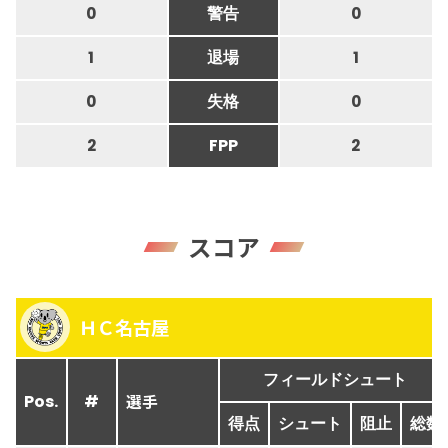
0
警告
0
1
退場
1
0
失格
0
2
FPP
2
スコア
ＨＣ名古屋
フィールドシュート
選手
Pos.
#
得点
シュート
阻止
総数