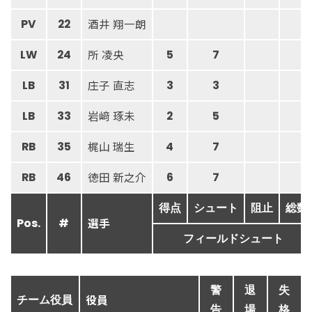
酒井 翔一朗
PV
22
所 凌央
LW
24
5
7
庄子 直志
LB
31
3
3
岩﨑 琢未
LB
33
2
5
梶山 瑞生
RB
35
4
7
徳田 新之介
RB
46
6
7
得点
シュート
阻止
総数
選手
Pos.
#
フィールドシュート
警
退
失
役員
チーム役員
告
場
格