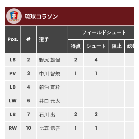
琉球コラソン
フィールドシュート
選手
Pos.
#
得点
シュート
阻止
総数
野尻 雄偉
LB
2
2
4
中川 智規
PV
3
1
1
親泊 寛粋
LB
4
井口 元太
LW
6
石川 出
LB
7
2
2
比嘉 信吾
RW
10
1
1