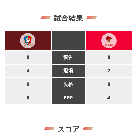
試合結果
0
警告
0
4
退場
2
0
失格
0
8
FPP
4
スコア