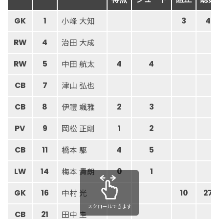
小峰 大知
GK
1
3
4
治田 大成
RW
4
中田 航太
RW
5
4
4
津山 弘也
CB
7
伊禮 颯雅
CB
8
2
3
岡松 正剛
PV
9
1
2
橋本 駆
CB
11
4
5
梅本 貴朗
LW
14
0
1
中村 光
GK
16
10
27
スクロールできます
田中 圭
CB
21