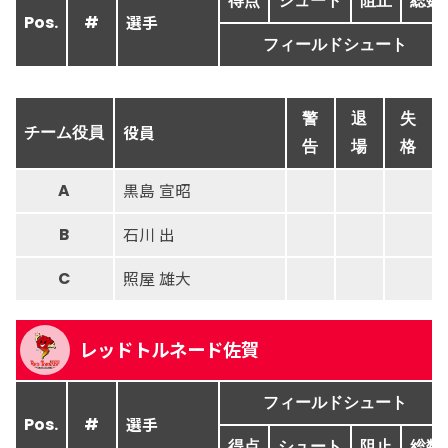
得点
シュート
阻止
総数
選手
Pos.
#
フィールドシュート
警
退
失
役員
チーム役員
告
場
格
黒島 宣昭
A
石川 出
B
照屋 雄大
C
レッドトルネード佐賀
フィールドシュート
選手
Pos.
#
得点
シュート
阻止
総数