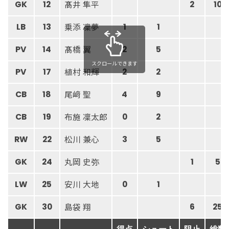
髙井 隼平
GK
12
2
10
乗添 凜夢
LB
13
1
1
髙橋 翼
PV
14
2
5
スクロールできます
植村 和輝
PV
17
2
2
尾﨑 聖
CB
18
4
9
布施 凜太郎
CB
19
0
2
松川 兼心
RW
22
3
5
丸岡 史弥
GK
24
1
5
安川 大地
LW
25
0
1
島袋 翔
GK
30
6
25