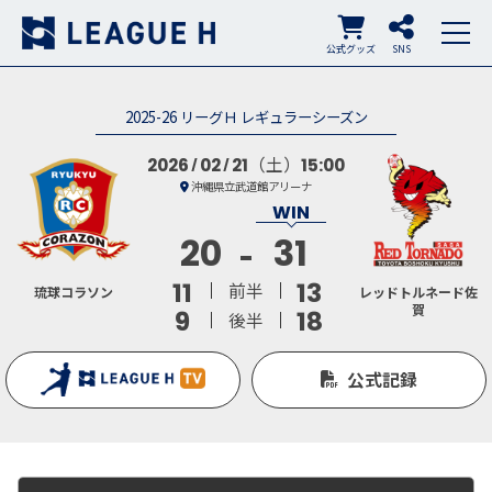
公式グッズ
SNS
2025-26 リーグＨ レギュラーシーズン
（土）
2026
02
21
15:00
沖縄県立武道館アリーナ
20
31
11
13
前半
琉球コラソン
レッドトルネード佐
賀
9
18
後半
公式記録