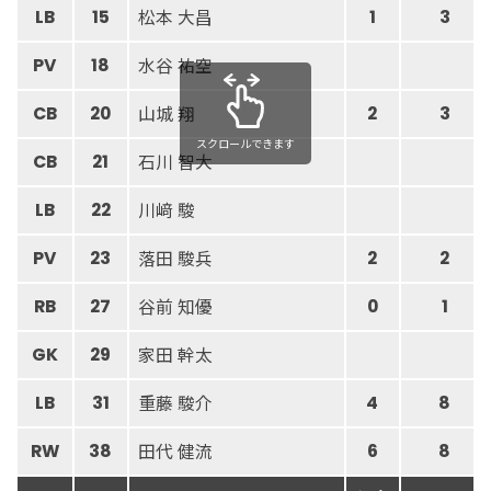
松本 大昌
LB
15
1
3
水谷 祐空
PV
18
山城 翔
CB
20
2
3
スクロールできます
石川 智大
CB
21
川﨑 駿
LB
22
落田 駿兵
PV
23
2
2
谷前 知優
RB
27
0
1
家田 幹太
GK
29
重藤 駿介
LB
31
4
8
田代 健流
RW
38
6
8