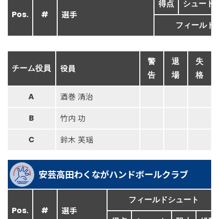
得点
シュート
選手
Pos.
#
フィールド
警
退
失
役員
チーム役員
告
場
格
酒巻 清治
A
竹内 功
B
鈴木 芙瑶
C
安芸高田わくながハンドボールクラブ
フィールドシュート
選手
Pos.
#