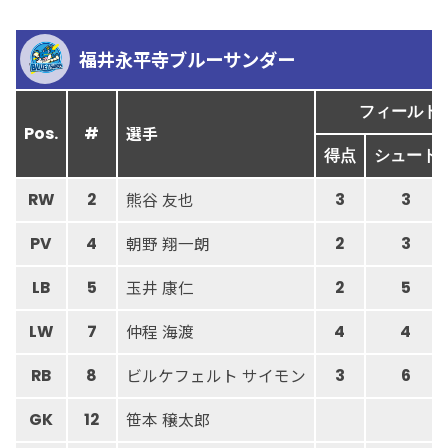
福井永平寺ブルーサンダー
フィールド
選手
Pos.
#
得点
シュート
熊谷 友也
RW
2
3
3
朝野 翔一朗
PV
4
2
3
玉井 康仁
LB
5
2
5
仲程 海渡
LW
7
4
4
ビルケフェルト サイモン
RB
8
3
6
笹本 穣太郎
GK
12