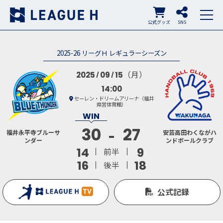
公式グッズ
SNS
2025-26 リーグＨ レギュラーシーズン
（月）
2025
09
15
14:00
セーレン・ドリームアリーナ（福井
県営体育館）
30
27
福井永平寺ブルーサ
安芸高田わくながハ
ンダー
ンドボールクラブ
14
9
前半
16
18
後半
公式記録