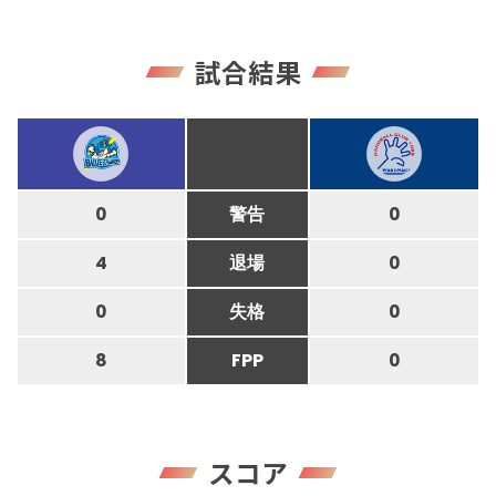
試合結果
0
警告
0
4
退場
0
0
失格
0
8
FPP
0
スコア