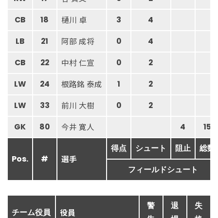
樋川 卓
CB
18
3
4
阿部 成将
LB
21
0
4
中村 仁宣
CB
22
0
2
根路銘 泰成
LW
24
1
2
前川 大樹
LW
33
0
2
今井 寛人
GK
80
4
15
得点
シュート
阻止
総数
選手
Pos.
#
フィールドシュート
警
退
失
役員
チーム役員