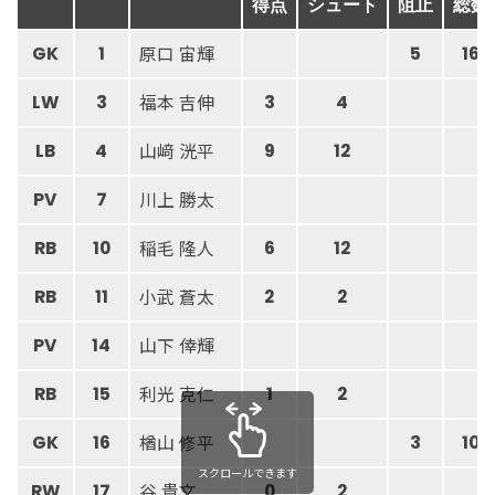
得点
シュート
阻止
総数
原口 宙輝
GK
1
5
16
福本 吉伸
LW
3
3
4
山﨑 洸平
LB
4
9
12
川上 勝太
PV
7
稲毛 隆人
RB
10
6
12
小武 蒼太
RB
11
2
2
山下 倖輝
PV
14
利光 克仁
RB
15
1
2
楢山 修平
GK
16
3
10
スクロールできます
谷 貴文
RW
17
0
2