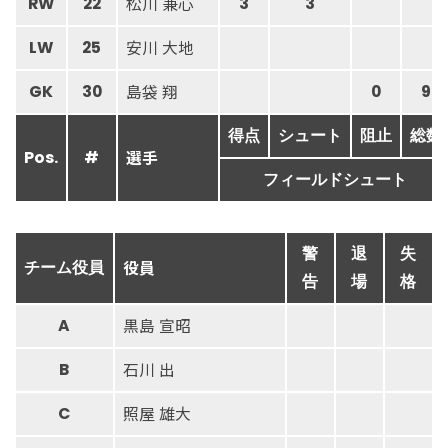
松川 兼心
RW
22
3
3
安川 大地
LW
25
島袋 翔
GK
30
0
9
得点
シュート
阻止
総数
選手
Pos.
#
フィールドシュート
警
退
失
役員
チーム役員
告
場
格
黒島 宣昭
A
石川 出
B
照屋 雄大
C