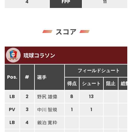
4
FPP
11
スコア
琉球コラソン
フィールドシュート
選手
Pos.
#
得点
シュート
阻止
総数
野尻 雄偉
LB
2
8
13
中川 智規
PV
3
1
1
親泊 寛粋
LB
4