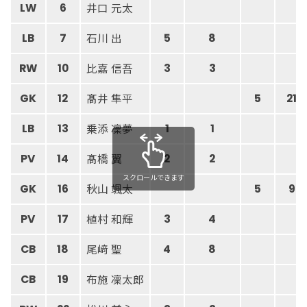
井口 元太
LW
6
石川 出
LB
7
5
8
比嘉 信吾
RW
10
3
3
髙井 隼平
GK
12
5
21
乗添 凜夢
LB
13
1
1
髙橋 翼
PV
14
2
2
スクロールできます
秋山 颯太
GK
16
5
9
植村 和輝
PV
17
3
4
尾﨑 聖
CB
18
4
8
布施 凜太郎
CB
19