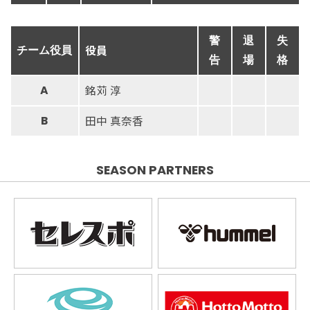
警
退
失
役員
チーム役員
告
場
格
銘苅 淳
A
田中 真奈香
B
SEASON PARTNERS