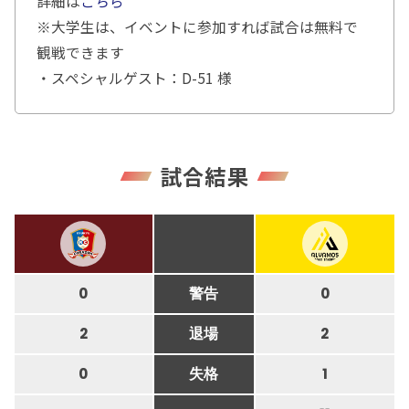
詳細は
こちら
※大学生は、イベントに参加すれば試合は無料で
観戦できます
・スペシャルゲスト：D-51 様
試合結果
0
警告
0
2
退場
2
0
失格
1