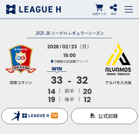
公式グッズ
SNS
2025-26 リーグＨ レギュラーシーズン
（月）
2026
02
23
15:00
沖縄県立武道館アリーナ
33
32
琉球コラソン
アルバモス大阪
14
20
前半
19
12
後半
公式記録