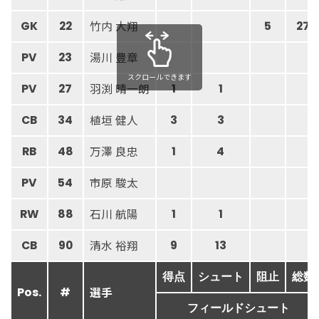
竹内 大翔
GK
22
5
27
湯川 豊章
PV
23
スクロールできます
羽渕 晴一朗
PV
27
1
1
植垣 健人
CB
34
3
3
万澤 良忠
RB
48
1
4
市原 駿太
PV
54
石川 航陽
RW
88
1
1
清水 裕翔
CB
90
9
13
得点
シュート
阻止
総数
選手
Pos.
#
フィールドシュート