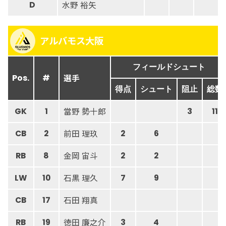
水野 裕矢
D
アルバモス大阪
フィールドシュート
選手
Pos.
#
得点
シュート
阻止
総数
當野 勢十郎
GK
1
3
11
前田 理玖
CB
2
2
6
金岡 宙斗
RB
8
2
2
石黒 理久
LW
10
7
9
石田 翔真
CB
17
徳田 廉之介
RB
19
3
4