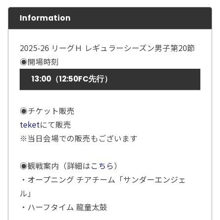
Information
2025-26 リーグＨ レギュラーシーズン男子第20節
◉開場時刻
13:00（12:50FC先行）
◉チケット販売
teket
にて販売
※当日会場での販売もございます
◉観戦案内（詳細は
こちら
）
・オープニング チアチーム「サンダーエンジェ
ル」
・ハーフタイム 龍童太鼓