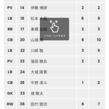
伊藤 博諒
PV
14
2
2
松本 大昌
LB
15
8
9
髙橋 友朗
RB
17
2
3
スクロールできます
山城 翔
CB
20
6
10
川﨑 駿
LB
22
3
5
落田 駿兵
PV
23
2
2
大城 陽貴
LB
24
平野 凌斗
CB
26
1
2
境 駿太
GK
33
田代 健流
RW
38
6
7