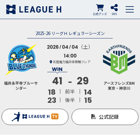
公式グッズ
SNS
2025-26 リーグＨ レギュラーシーズン
（土）
2026
04
04
14:00
北陸電力福井体育館フレア
41
29
福井永平寺ブルーサ
アースフレンズBM
ンダー
東京・神奈川
18
14
前半
23
15
後半
公式記録