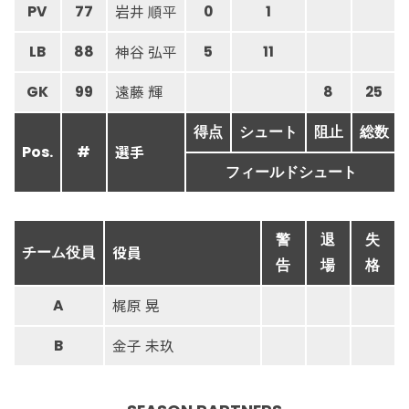
岩井 順平
PV
77
0
1
神谷 弘平
LB
88
5
11
遠藤 輝
GK
99
8
25
得点
シュート
阻止
総数
選手
Pos.
#
フィールドシュート
警
退
失
役員
チーム役員
告
場
格
梶原 晃
A
金子 未玖
B