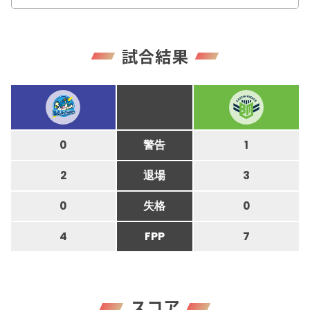
試合結果
0
警告
1
2
退場
3
0
失格
0
4
FPP
7
スコア