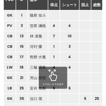
得点
シュート
阻止
総数
篠原 佑斗
GK
1
笠原 謙哉
PV
3
4
4
林 凌雅
CB
13
7
10
河村 優
CB
15
1
3
熊野 大雅
CB
17
1
4
三輪 颯馬
LW
18
4
4
芳山 直樹
GK
21
スクロールできます
安井 佑頼
LB
25
5
6
谷口 俊
GK
35
5
25