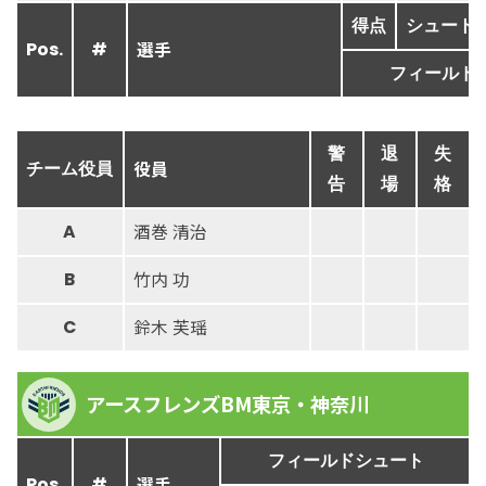
得点
シュート
選手
Pos.
#
フィールド
警
退
失
役員
チーム役員
告
場
格
酒巻 清治
A
竹内 功
B
鈴木 芙瑶
C
アースフレンズBM東京・神奈川
フィールドシュート
選手
Pos.
#