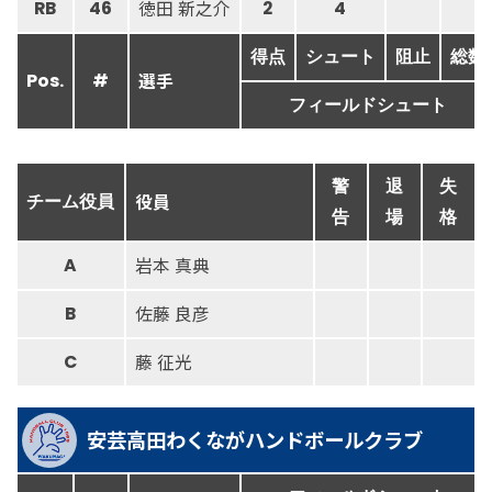
徳田 新之介
RB
46
2
4
得点
シュート
阻止
総数
選手
Pos.
#
フィールドシュート
警
退
失
役員
チーム役員
告
場
格
岩本 真典
A
佐藤 良彦
B
藤 征光
C
安芸高田わくながハンドボールクラブ