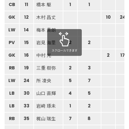
橋本 駆
CB
11
1
1
木村 昌丈
GK
12
10
24
梅本 貴朗
LW
14
岩見 海里
PV
15
2
2
スクロールできます
中村 光
GK
16
2
17
三重 樹弥
RB
19
2
3
所 凌央
LW
24
5
7
山口 直輝
LB
30
4
5
岩﨑 琢未
LB
33
1
2
梶山 瑞生
RB
35
7
8