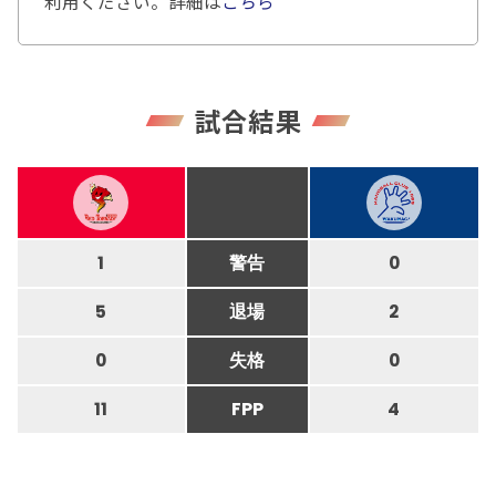
利用ください。詳細は
こちら
試合結果
1
警告
0
5
退場
2
0
失格
0
11
FPP
4