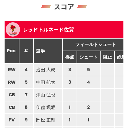
スコア
レッドトルネード佐賀
フィールドシュート
選手
Pos.
#
得点
シュート
阻止
総数
治田 大成
RW
4
3
5
中田 航太
RW
5
3
4
津山 弘也
CB
7
伊禮 颯雅
CB
8
1
2
岡松 正剛
PV
9
1
1