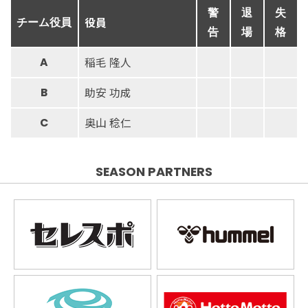
警
退
失
役員
チーム役員
告
場
格
稲毛 隆人
A
助安 功成
B
奥山 稔仁
C
SEASON PARTNERS