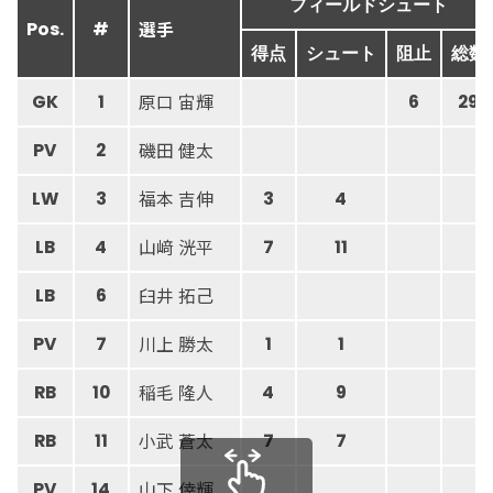
フィールドシュート
選手
Pos.
#
得点
シュート
阻止
総数
原口 宙輝
GK
1
6
29
磯田 健太
PV
2
福本 吉伸
LW
3
3
4
山﨑 洸平
LB
4
7
11
臼井 拓己
LB
6
川上 勝太
PV
7
1
1
稲毛 隆人
RB
10
4
9
小武 蒼太
RB
11
7
7
山下 倖輝
PV
14