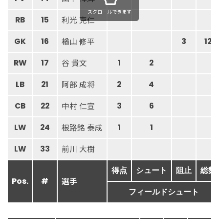
スクロールできます
利光 克仁
RB
15
楢山 修平
GK
16
3
12
谷 貴文
RW
17
1
2
阿部 成将
LB
21
2
4
中村 仁宣
CB
22
3
6
根路銘 泰成
LW
24
1
1
前川 大樹
LW
33
得点
シュート
阻止
総数
選手
Pos.
#
フィールドシュート