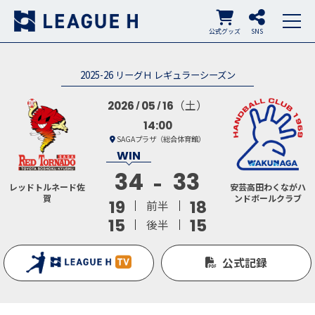
公式グッズ
SNS
2025-26 リーグＨ レギュラーシーズン
（土）
2026
05
16
14:00
SAGAプラザ（総合体育館）
34
33
レッドトルネード佐
安芸高田わくながハ
賀
ンドボールクラブ
19
18
前半
15
15
後半
公式記録