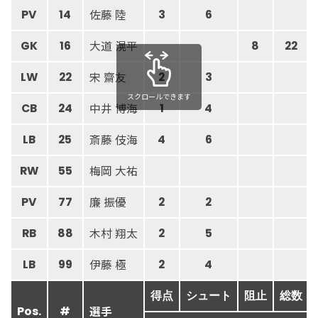
佐藤 陸
PV
14
3
6
大道 滉平
GK
16
8
22
宋 齋友
LW
22
2
3
スクロールできます
中井 博海
CB
24
1
4
斎藤 伎海
LB
25
4
6
梅岡 大祐
RW
55
廉 振優
PV
77
2
2
木村 翔太
RB
88
2
5
伊藤 極
LB
99
2
4
得点
シュート
阻止
総数
選手
Pos.
#