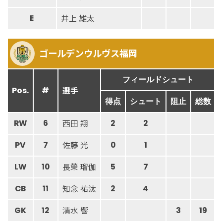
井上 雄太
E
ゴールデンウルヴス福岡
フィールドシュート
選手
Pos.
#
得点
シュート
阻止
総数
西田 翔
RW
6
2
2
佐藤 光
PV
7
0
1
長榮 瑠伽
LW
10
5
7
知念 祐汰
CB
11
2
4
清水 響
GK
12
3
19