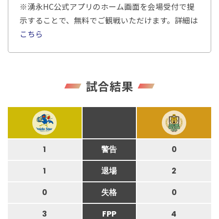
※湧永HC公式アプリのホーム画面を会場受付で提
示することで、無料でご観戦いただけます。詳細は
こちら
試合結果
1
警告
0
1
退場
2
0
失格
0
3
FPP
4