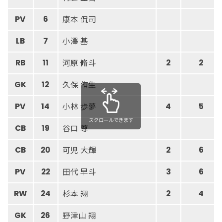
康本 侃司
PV
6
小澤 基
LB
7
河原 脩斗
RB
11
2
2
久保 侑生
GK
12
小林 歩夢
PV
14
4
5
スクロールできます
谷口 尊
CB
19
可児 大輝
CB
20
2
6
田代 早斗
PV
22
3
6
杉本 翔
RW
24
2
4
野津山 翔
GK
26