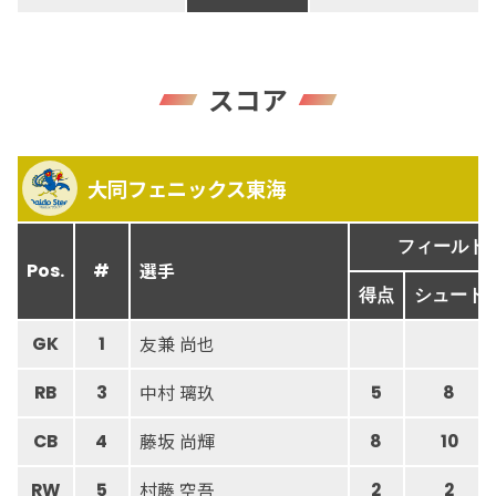
スコア
大同フェニックス東海
フィールド
選手
Pos.
#
得点
シュート
友兼 尚也
GK
1
中村 璃玖
RB
3
5
8
藤坂 尚輝
CB
4
8
10
村藤 空吾
RW
5
2
2