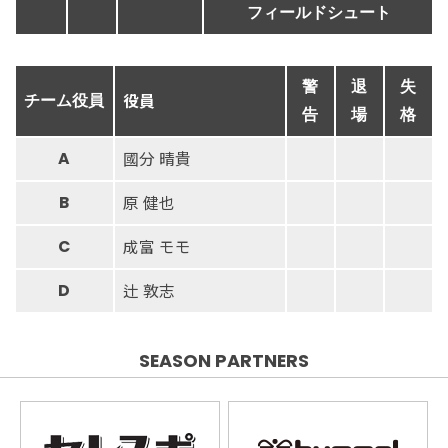
フィールドシュート
警
退
失
役員
チーム役員
告
場
格
國分 晴貴
A
原 健也
B
成富 モモ
C
辻 敦志
D
SEASON PARTNERS