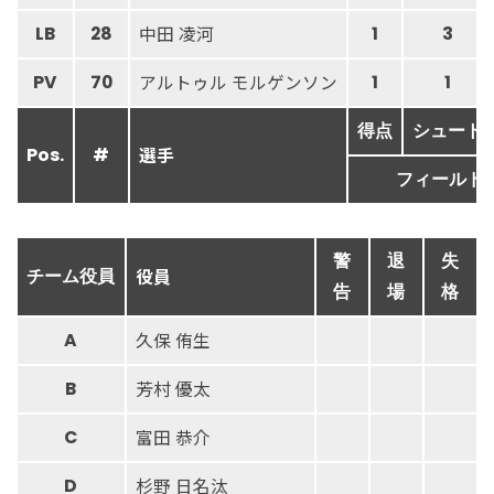
中田 凌河
LB
28
1
3
アルトゥル モルゲンソン
PV
70
1
1
得点
シュート
選手
Pos.
#
フィールド
警
退
失
役員
チーム役員
告
場
格
久保 侑生
A
芳村 優太
B
富田 恭介
C
杉野 日名汰
D