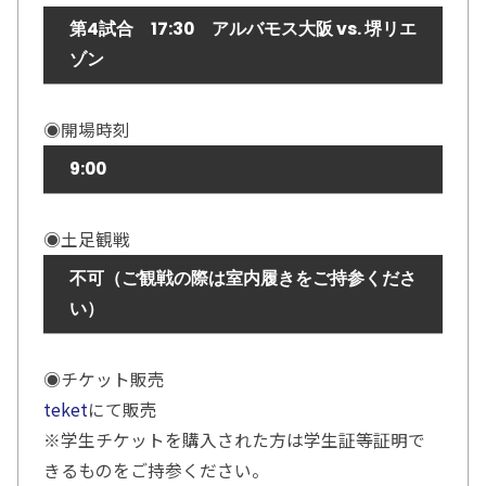
第4試合 17:30 アルバモス大阪 vs. 堺リエ
ゾン
◉開場時刻
9:00
◉土足観戦
不可（ご観戦の際は室内履きをご持参くださ
い）
◉チケット販売
teket
にて販売
※学生チケットを購入された方は学生証等証明で
きるものをご持参ください。