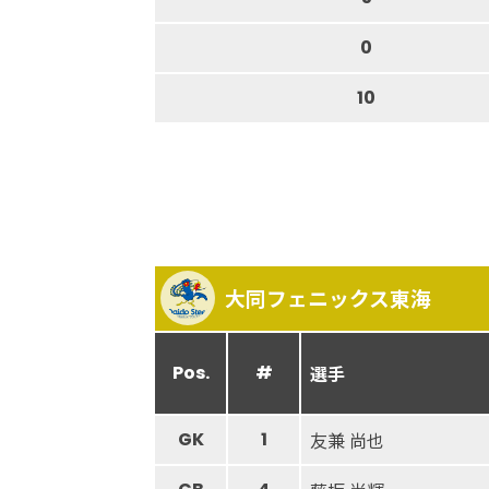
0
10
大同フェニックス東海
Pos.
#
選手
GK
1
友兼 尚也