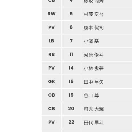
CB
4
藤坂 尚輝
RW
5
村藤 空吾
PV
6
康本 侃司
LB
7
小澤 基
RB
11
河原 脩斗
PV
14
小林 歩夢
GK
16
田中 星矢
CB
19
谷口 尊
CB
20
可児 大輝
PV
22
田代 早斗