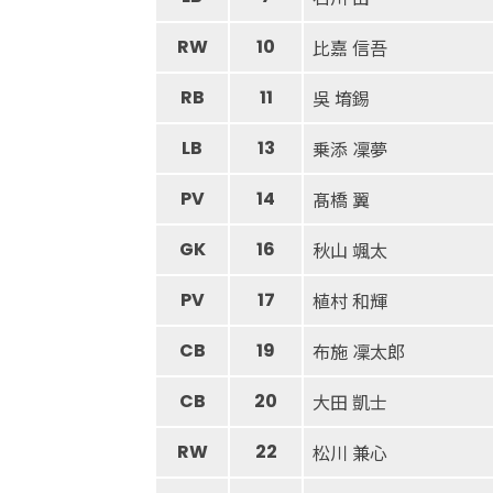
RW
10
比嘉 信吾
RB
11
吳 堉錫
LB
13
乗添 凜夢
PV
14
髙橋 翼
GK
16
秋山 颯太
PV
17
植村 和輝
CB
19
布施 凜太郎
CB
20
大田 凱士
RW
22
松川 兼心