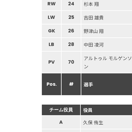
RW
24
杉本 翔
LW
25
吉田 雄貴
GK
26
野津山 翔
LB
28
中田 凌河
アルトゥル モルゲンソ
PV
70
ン
Pos.
#
選手
チーム役員
役員
A
久保 侑生