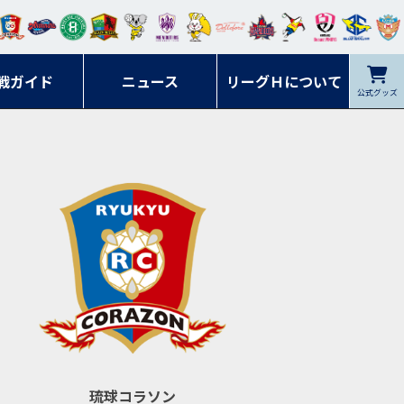
ンマ
ービ
オレ
ラヴ
フォ
イプ
ルネ
コラ
ック
名古
シラ
トピ
クヤ
ーレ
ー石
ット
ィッ
ーレ
ルレ
ード
ソン
ブル
屋
ソル
ンデ
鹿児
戦ガイド
富山
川
ニュース
アイ
ツ
リーグＨについて
岡山
ッズ
公式グッズ
佐賀
ズ岐
香川
ィー
島
リス
広島
阜
ズ
琉球コラソン