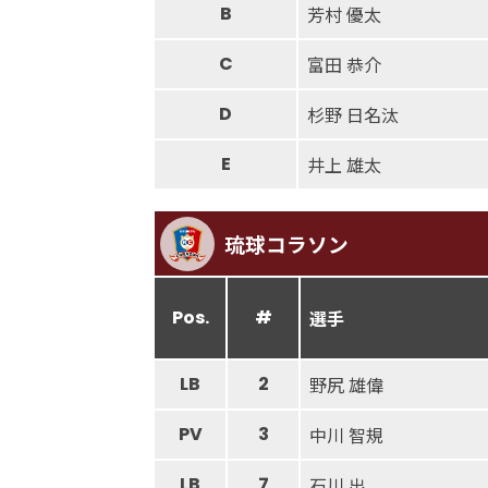
B
芳村 優太
C
富田 恭介
D
杉野 日名汰
E
井上 雄太
琉球コラソン
Pos.
#
選手
LB
2
野尻 雄偉
PV
3
中川 智規
LB
7
石川 出