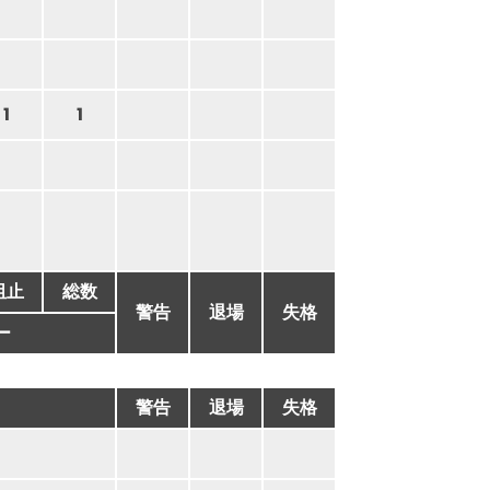
1
1
阻止
総数
警告
退場
失格
ー
警告
退場
失格