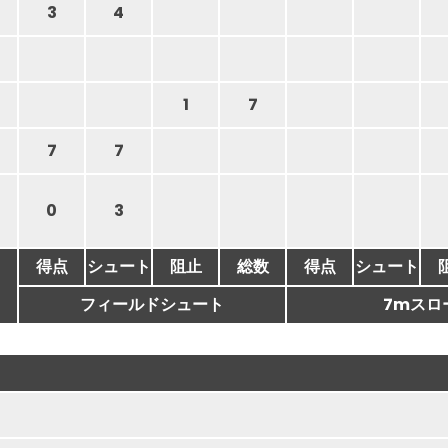
3
4
1
7
7
7
0
3
得点
シュート
阻止
総数
得点
シュート
フィールドシュート
7mスロ