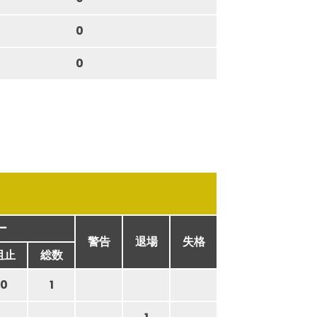
0
0
ー
警告
退場
失格
阻止
総数
0
1