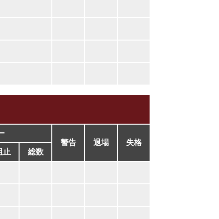
ー
警告
退場
失格
阻止
総数