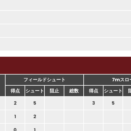
フィールドシュート
7mスロ
得点
シュート
阻止
総数
得点
シュート
2
5
3
5
1
2
0
1