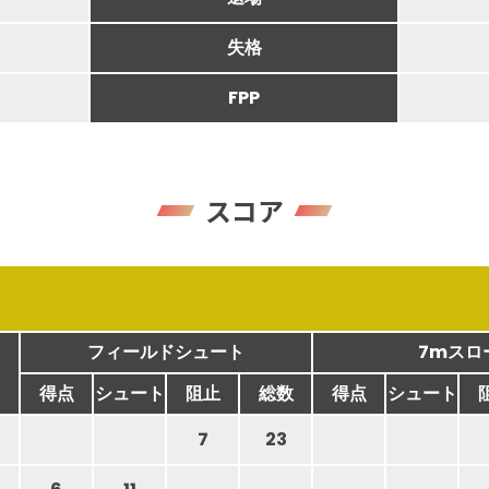
失格
FPP
スコア
フィールドシュート
7mスロ
得点
シュート
阻止
総数
得点
シュート
7
23