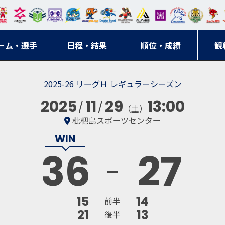
東日
オー
クス
ドリ
寺ブ
ーフ
バモ
ンウ
BM
ニッ
キン
エゾ
ハン
本レ
ソル
ター
ーム
ルー
ァル
ス大
ルヴ
東
クス
グス
ン
ドボ
ーム・選手
ガロ
埼玉
東京
日程・結果
ス
サン
コン
順位・成績
阪
ス福
観
京・
東海
刈谷
ール
ッソ
ダー
名古
岡
神奈
クラ
2025-26 リーグＨ レギュラーシーズン
宮城
屋
川
ブ
2025
11
29
13:00
（土）
枇杷島スポーツセンター
36
27
15
14
前半
21
13
後半