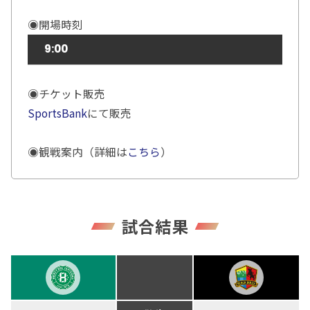
◉開場時刻
9:00
◉チケット販売
SportsBank
にて販売
◉観戦案内（詳細は
こちら
）
試合結果