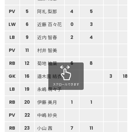
阿礼 梨那
PV
5
4
5
近藤 百々花
LW
6
0
3
近内 智春
LB
9
2
4
村井 智美
PV
11
菊地 柚葉
RB
12
6
8
邉木薗 結衣
GK
16
3
18
スクロールできます
永嶋 萌々子
LB
19
伊藤 美月
RB
20
1
1
中嶋 紗央
PV
22
小山 茜
RB
23
7
11