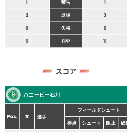
1
警告
1
2
退場
3
0
失格
0
5
FPP
11
スコア
ハニービー石川
フィールドシュート
選手
Pos.
#
得点
シュート
阻止
総数