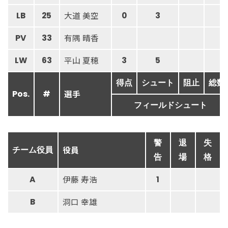
大道 美空
LB
25
0
3
有隅 晴香
PV
33
平山 夏穂
LW
63
3
5
得点
シュート
阻止
総数
選手
Pos.
#
フィールドシュート
警
退
失
役員
チーム役員
告
場
格
伊藤 寿浩
A
1
洞口 幸雄
B