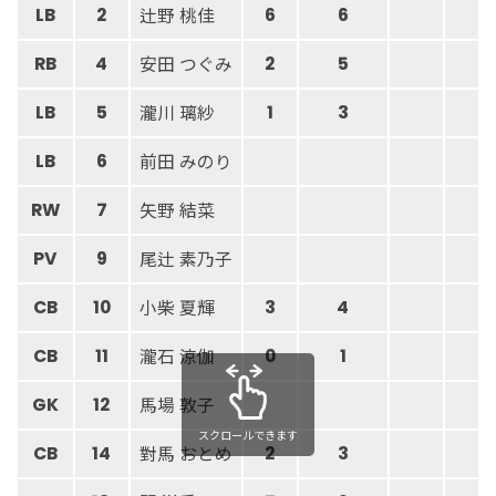
辻野 桃佳
LB
2
6
6
安田 つぐみ
RB
4
2
5
瀧川 璃紗
LB
5
1
3
前田 みのり
LB
6
矢野 結菜
RW
7
尾辻 素乃子
PV
9
小柴 夏輝
CB
10
3
4
瀧石 涼伽
CB
11
0
1
馬場 敦子
GK
12
スクロールできます
對馬 おとめ
CB
14
2
3