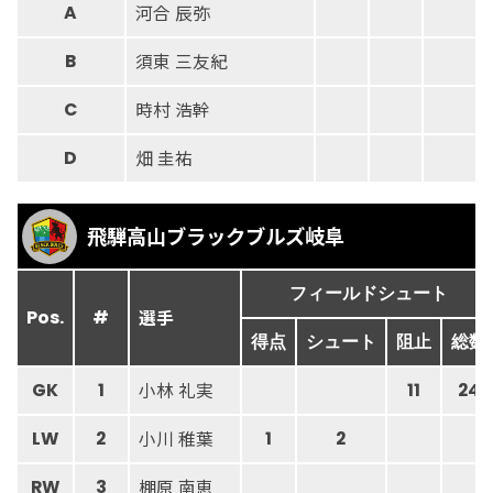
河合 辰弥
A
須東 三友紀
B
時村 浩幹
C
畑 圭祐
D
飛騨高山ブラックブルズ岐阜
フィールドシュート
選手
Pos.
#
得点
シュート
阻止
総数
小林 礼実
GK
1
11
24
小川 稚葉
LW
2
1
2
棚原 南恵
RW
3