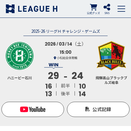
公式グッズ
SNS
2025-26 リーグＨ チャレンジ・ゲームズ
（土）
2026
03
14
15:00
小松総合体育館
29
24
ハニービー石川
飛騨高山ブラックブ
ルズ岐阜
16
10
前半
13
14
後半
公式記録