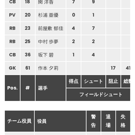
関 洋香
CB
18
7
9
杉浦 亜優
PV
20
0
1
前屋敷 郁佳
RB
23
4
7
中村 歩夢
RB
25
2
2
坂下 碧
CB
36
1
4
作本 夕莉
GK
61
17
41
得点
シュート
阻止
総数
選手
Pos.
#
フィールドシュート
警
退
失
役員
チーム役員
告
場
格