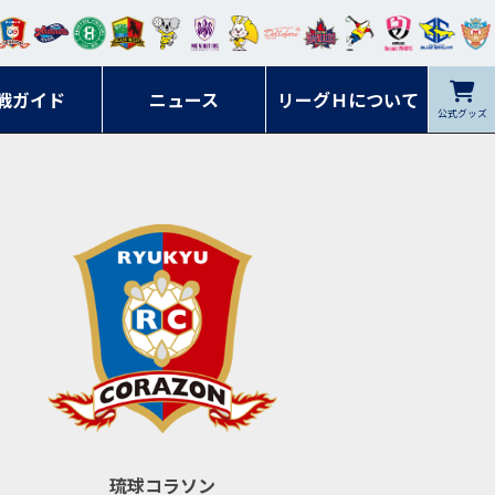
ンマ
ービ
オレ
ラヴ
フォ
イプ
ルネ
コラ
ック
名古
シラ
トピ
クヤ
ーレ
ー石
ット
ィッ
ーレ
ルレ
ード
ソン
ブル
屋
ソル
ンデ
鹿児
戦ガイド
富山
川
ニュース
アイ
ツ
リーグＨについて
岡山
ッズ
公式グッズ
佐賀
ズ岐
香川
ィー
島
リス
広島
阜
ズ
琉球コラソン