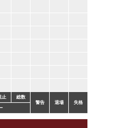
阻止
総数
警告
退場
失格
ー