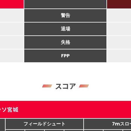
警告
退場
失格
FPP
スコア
ッソ宮城
フィールドシュート
7mスロ