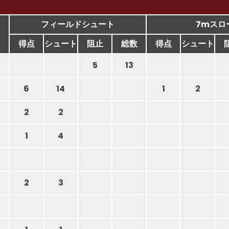
フィールドシュート
7mスロ
得点
シュート
阻止
総数
得点
シュート
5
13
6
14
1
2
2
2
1
4
2
3