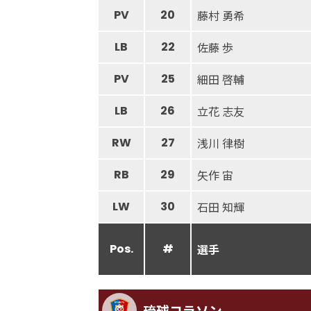
PV
20
藤村 勇希
LB
22
佐藤 歩
PV
25
細田 啓輔
LB
26
立花 志友
RW
27
浅川 律樹
RB
29
矢作 宙
LW
30
石田 知輝
Pos.
#
選手
琉球コラソン