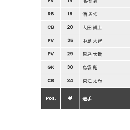
PV
14
髙橋 翼
RB
18
潘 恩傑
CB
20
大田 凱士
PV
25
中島 大智
PV
29
黒島 太貴
GK
30
島袋 翔
CB
34
東江 太輝
Pos.
#
選手