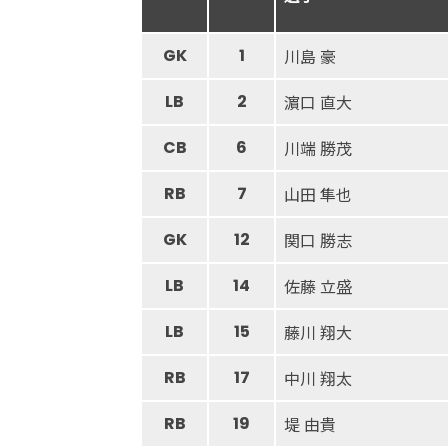
GK
1
川島 豪
LB
2
濵口 直大
CB
6
川端 勝茂
RB
7
山田 隼也
GK
12
関口 勝志
LB
14
佐藤 立盛
LB
15
藤川 翔大
RB
17
中川 翔太
RB
19
堤 由貴