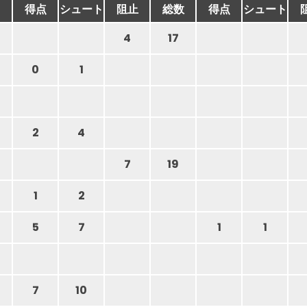
得点
シュート
阻止
総数
得点
シュート
4
17
0
1
2
4
7
19
1
2
5
7
1
1
7
10