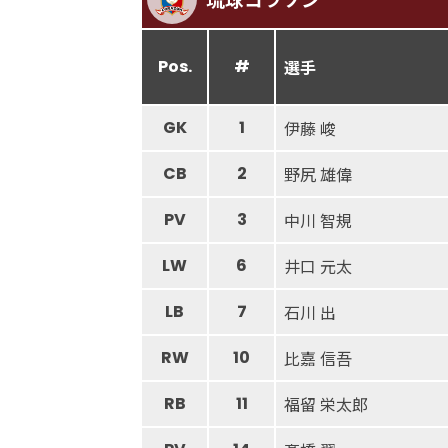
Pos.
#
選手
GK
1
伊藤 峻
CB
2
野尻 雄偉
PV
3
中川 智規
LW
6
井口 元太
LB
7
石川 出
RW
10
比嘉 信吾
RB
11
福留 栄太郎