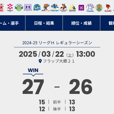
東日
オー
クス
ドリ
寺ブ
ーフ
バモ
ンウ
BM
ニッ
キン
エゾ
ハン
本レ
ソル
ター
ーム
ルー
ァル
ス大
ルヴ
東
クス
グス
ン
ドボ
ーム・選手
ガロ
埼玉
東京
日程・結果
ス
サン
コン
順位・成績
阪
ス福
観
京・
東海
刈谷
ール
ッソ
ダー
名古
岡
神奈
クラ
2024-25 リーグＨ レギュラーシーズン
宮城
屋
川
ブ
2025
03
22
13:00
（土）
フラップ大郷２１
27
26
15
13
前半
12
13
後半