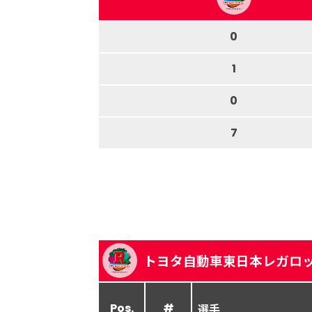
0
1
0
7
トヨタ自動車東日本レガロ
Pos.
#
選手