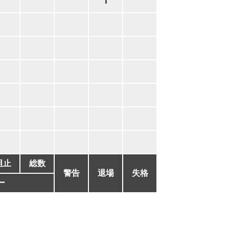
1
阻止
総数
警告
退場
失格
ー