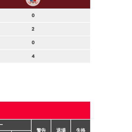
0
2
0
4
ー
警告
退場
失格