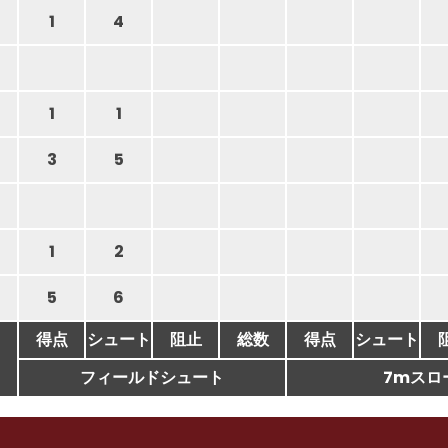
1
4
1
1
3
5
1
2
5
6
得点
シュート
阻止
総数
得点
シュート
フィールドシュート
7mスロ