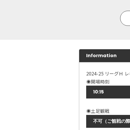
Information
2024-25 リーグ
◉開場時刻
10:15
◉土足観戦
不可（ご観戦の