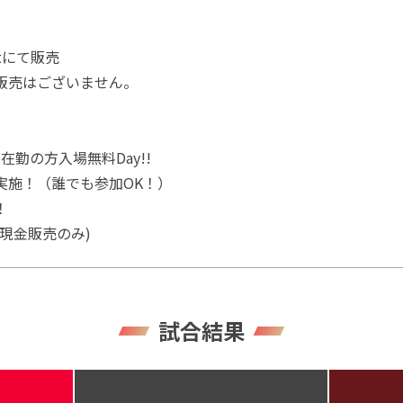
t
にて販売
販売はございません。
在勤の方入場無料Day!!
実施！（誰でも参加OK！）
！
現金販売のみ)
試合結果