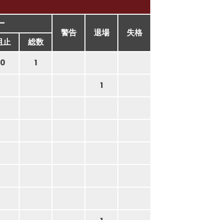
ー
警告
退場
失格
阻止
総数
0
1
1