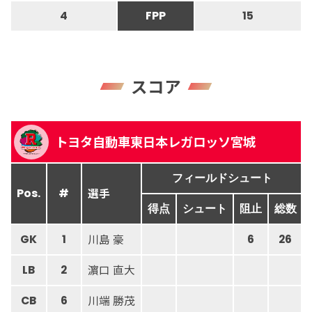
4
FPP
15
スコア
トヨタ自動車東日本レガロッソ宮城
フィールドシュート
選手
Pos.
#
得点
シュート
阻止
総数
川島 豪
GK
1
6
26
濵口 直大
LB
2
川端 勝茂
CB
6