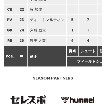
藤 勢流
CB
22
ディエゴ マルティン
PV
23
5
7
宮城 風太
GK
24
1
1
1
原田 大夢
RB
26
4
4
得点
シュート
阻
選手
Pos.
#
フィールドシュ
SEASON PARTNERS