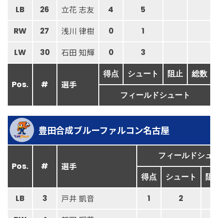
立花 志友
LB
26
4
5
浅川 律樹
RW
27
0
1
石田 知輝
LW
30
0
3
得点
シュート
阻止
総数
選手
Pos.
#
フィールドシュート
豊田合成ブルーファルコン名古屋
フィールドシュ
選手
Pos.
#
得点
シュート
阻
戸井 凱音
LB
3
1
2