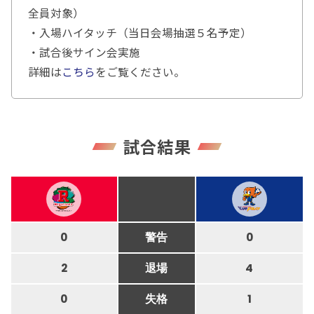
全員対象）
・入場ハイタッチ（当日会場抽選５名予定）
・試合後サイン会実施
詳細は
こちら
をご覧ください。
試合結果
0
警告
0
2
退場
4
0
失格
1