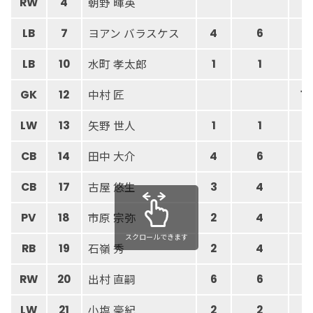
朝野 暉英
RW
4
ヨアン バラスケス
LB
7
4
6
水町 孝太郎
LB
10
1
1
中村 匠
GK
12
10
矢野 世人
LW
13
1
1
田中 大介
CB
14
4
6
古屋 悠生
CB
17
3
4
市原 宗弥
PV
18
2
4
スクロールできます
石嶺 秀
RB
19
2
4
出村 直嗣
RW
20
6
6
小塩 豪紀
LW
21
2
2