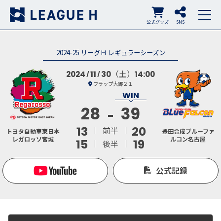
公式グッズ
SNS
2024-25 リーグＨ レギュラーシーズン
（土）
2024
11
30
14:00
フラップ大郷２１
28
39
13
20
前半
トヨタ自動車東日本
豊田合成ブルーファ
レガロッソ宮城
ルコン名古屋
15
19
後半
公式記録