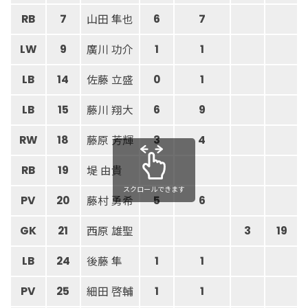
山田 隼也
RB
7
6
7
廣川 功介
LW
9
1
1
佐藤 立盛
LB
14
0
1
藤川 翔大
LB
15
6
9
藤原 芳輝
RW
18
3
4
堤 由貴
RB
19
スクロールできます
藤村 勇希
PV
20
5
6
西原 雄聖
GK
21
3
19
後藤 隼
LB
24
1
1
細田 啓輔
PV
25
1
1